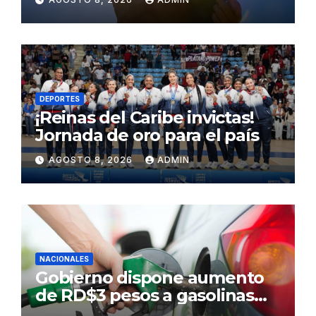
Sahara para este sábado
DEPORTES
¡Reinas del Caribe invictas!
Jornada de oro para el país
AGOSTO 8, 2026
ADMIN
NACIONALES
Gobierno dispone aumento
de RD$3 pesos a gasolinas
premium y regular