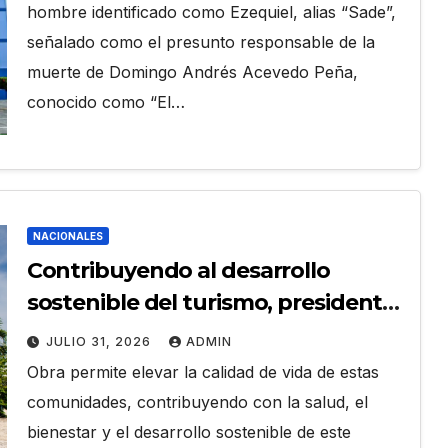
hombre identificado como Ezequiel, alias “Sade”,
señalado como el presunto responsable de la
muerte de Domingo Andrés Acevedo Peña,
conocido como “El…
NACIONALES
Contribuyendo al desarrollo
sostenible del turismo, presidente
Abinader inaugura planta de
JULIO 31, 2026
ADMIN
tratamiento de aguas residuales
Obra permite elevar la calidad de vida de estas
en beneficio de Juan Dolio y
comunidades, contribuyendo con la salud, el
Guayacanes
bienestar y el desarrollo sostenible de este