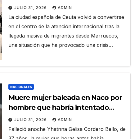
migratoria entre España y
JULIO 31, 2026
ADMIN
Marruecos
La ciudad española de Ceuta volvió a convertirse
en el centro de la atención internacional tras la
llegada masiva de migrantes desde Marruecos,
una situación que ha provocado una crisis…
NACIONALES
Muere mujer baleada en Naco por
hombre que habría intentado
intimidar a testigo de un juicio
JULIO 31, 2026
ADMIN
Falleció anoche Yhatnna Gelisa Cordero Bello, de
37 años, la mujer que horas antes había