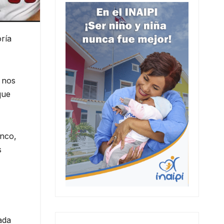
ría
n nos
que
anco,
s
ada