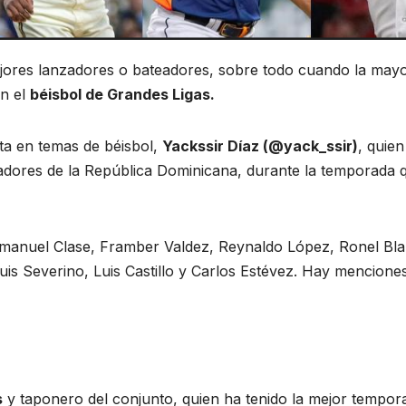
ejores lanzadores o bateadores, sobre todo cuando la mayo
n el
béisbol de Grandes Ligas.
ta en temas de béisbol,
Yackssir Díaz (@yack_ssir)
, quie
adores de la República Dominicana, durante la temporada 
mmanuel Clase, Framber Valdez, Reynaldo López, Ronel Bl
Luis Severino, Luis Castillo y Carlos Estévez. Hay mencione
s
y taponero del conjunto, quien ha tenido la mejor tempor