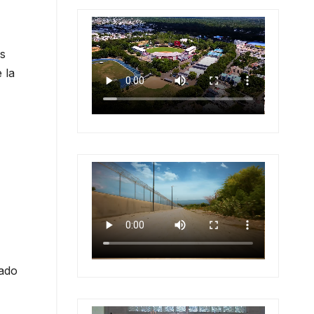
as
 la
zado