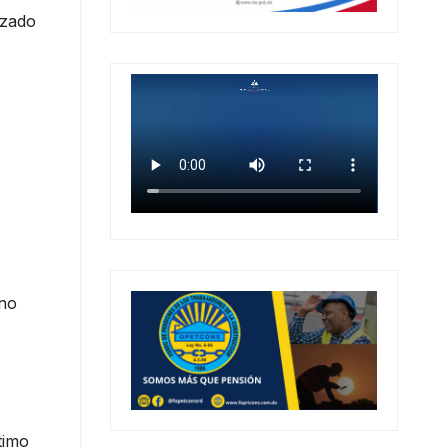
nzado
ano
timo