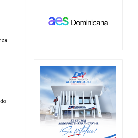
anza
ado