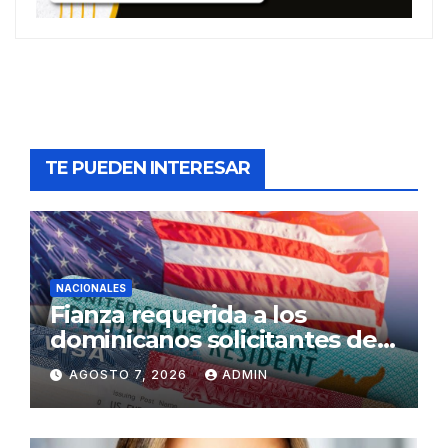
TE PUEDEN INTERESAR
NACIONALES
Fianza requerida a los
dominicanos solicitantes de
residencia a EE. UU. será de
AGOSTO 7, 2026
ADMIN
US$100,000 en adelante