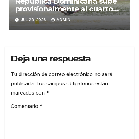
República Dominicana sube
provisionalmente al cuarto
lugar del medallero de Santo
JUL 28, 2026
ADMIN
Domingo 2026
Deja una respuesta
Tu dirección de correo electrónico no será
publicada.
Los campos obligatorios están
marcados con
*
Comentario
*