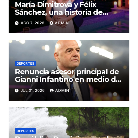
María Dimitrova y Félix
Sánchez, una historia de
amor escrita con medallas de
AGO 7, 2026
ADMIN
oro
DEPORTES
Renuncia asesor principal de
Gianni Infantino en medio de
crisis por plan para privatizar
JUL 31, 2026
ADMIN
derechos del Mundial
DEPORTES