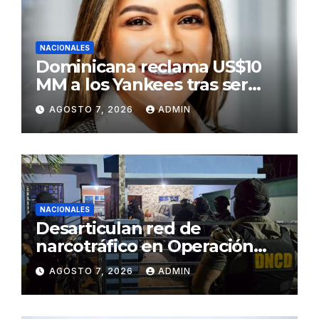
NACIONALES
Dominicana reclama US$10
MM a los Yankees tras ser
golpeada por bate de José
AGOSTO 7, 2026
ADMIN
Ramírez
NACIONALES
Desarticulan red de
narcotráfico en Operación
Lgtca
AGOSTO 7, 2026
ADMIN