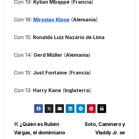
Con 19:
Kylian Mbappé
(
Francia
)
Con 16:
Miroslav Klose
(
Alemania
)
Con 15:
Ronaldo Luiz Nazário de Lima
Con 14:
Gerd Müller
(
Alemania
)
Con 15:
Just Fontaine
(
Francia
)
Con 13:
Harry Kane
(
Inglaterra
).
Navegación
¿Quién es Rubén
Soto, Caminero y
Vargas, el dominicano
Vladdy Jr. se
de