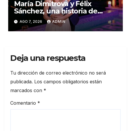
María Dimitrova y Félix
Sánchez, una historia de
amor escrita con medallas de
AGO 7, 2026
ADMIN
oro
Deja una respuesta
Tu dirección de correo electrónico no será
publicada.
Los campos obligatorios están
marcados con
*
Comentario
*