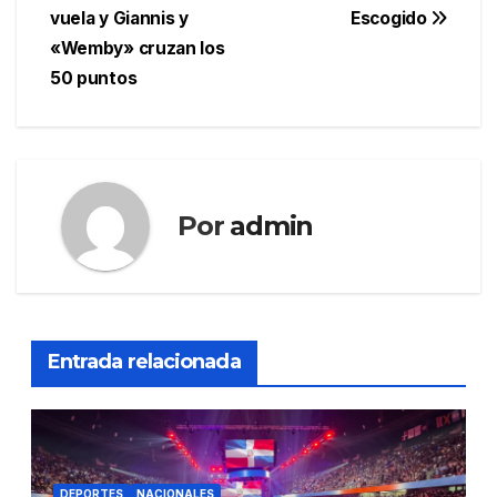
de
vuela y Giannis y
Escogido
entradas
«Wemby» cruzan los
50 puntos
Por
admin
Entrada relacionada
DEPORTES
NACIONALES