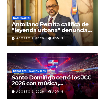
NACIONALES
Antoliano Peralta califica de
“leyenda urbana” denuncias
de presiones a jueces de la
AGOSTO 9, 2026
ADMIN
SCJ
DEPORTES
NACIONALES
Santo Domingo cerró los JCC
2026 con música,
reconocimientos y alegría
AGOSTO 9, 2026
ADMIN