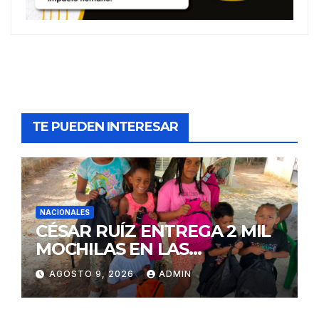
TE PUEDEN INTERESAR
NACIONALES
CÉSAR RUÍZ ENTREGA 2 MIL
MOCHILAS EN LAS
TERRENAS
AGOSTO 9, 2026
ADMIN