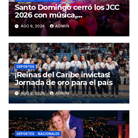
Santo Domingo cerró los JCC
2026 con música,
reconocimientos y alegría
AGO 9, 2026
ADMIN
DEPORTES
¡Reinas del Caribe invictas!
Jornada de oro para el país
AGO 8, 2026
ADMIN
DEPORTES
NACIONALES