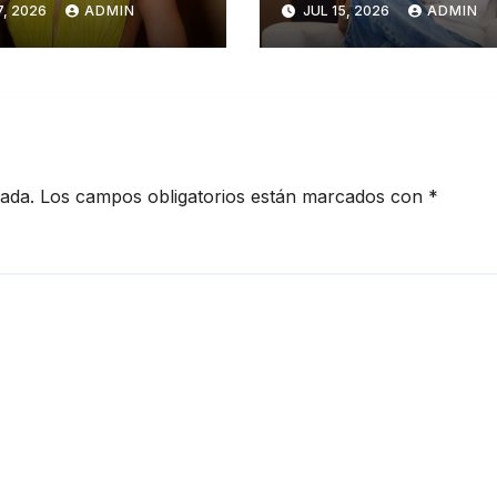
7, 2026
ADMIN
JUL 15, 2026
ADMIN
el uso indebido
me veían como
a Inteligencia
dinero
icial
cada.
Los campos obligatorios están marcados con
*