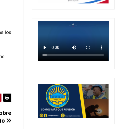
me los
ene
sobre
ado