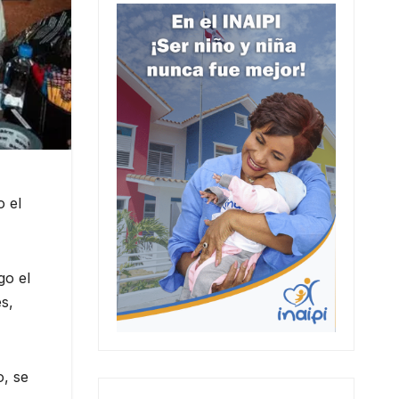
o el
go el
s,
o, se