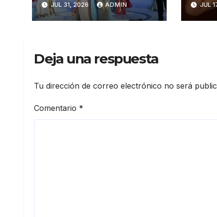
JUL 31, 2026
ADMIN
JUL 1
Universo República
por 
Dominicana 2026
de l
Artif
Deja una respuesta
Tu dirección de correo electrónico no será publi
Comentario
*