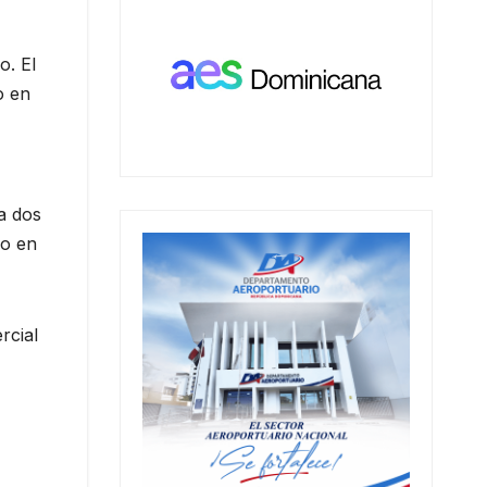
o. El
o en
 a dos
do en
rcial