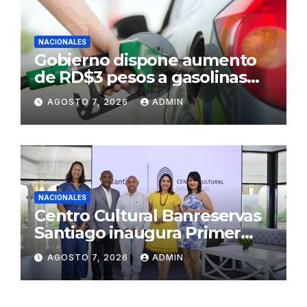
NACIONALES
Gobierno dispone aumento
de RD$3 pesos a gasolinas
premium y regular
AGOSTO 7, 2026
ADMIN
NACIONALES
Centro Cultural Banreservas
Santiago inaugura Primer
Congreso de Artesanos de
AGOSTO 7, 2026
ADMIN
Santiago