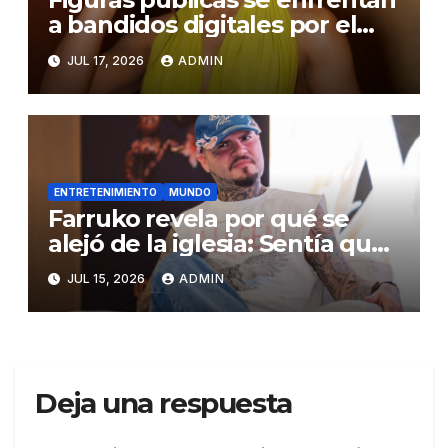
a bandidos digitales por el
uso indebido de la
JUL 17, 2026
ADMIN
Inteligencia Artificial
ENTRETENIMIENTO
MUNDO
Farruko revela por qué se
alejó de la iglesia: Sentía que
me veían como dinero
JUL 15, 2026
ADMIN
Deja una respuesta