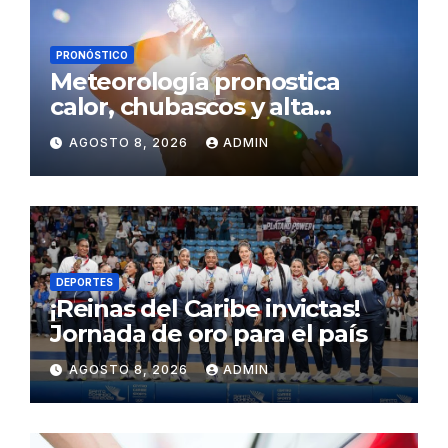
PRONÓSTICO
Meteorología pronostica
calor, chubascos y alta
concentración de polvo del
AGOSTO 8, 2026
ADMIN
Sahara para este sábado
DEPORTES
¡Reinas del Caribe invictas!
Jornada de oro para el país
AGOSTO 8, 2026
ADMIN