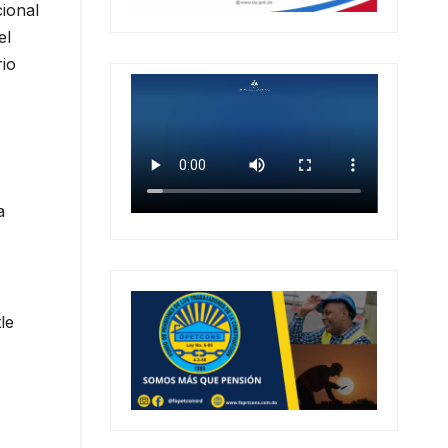
cional
el
rio
a
le