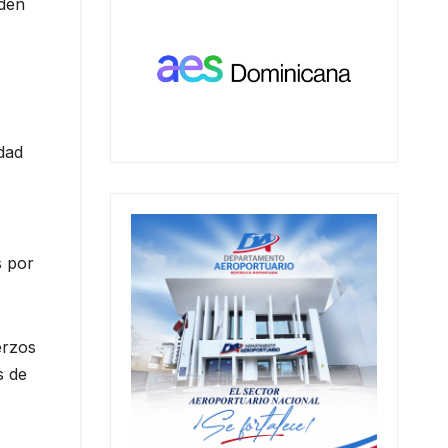
nden
dad
s por
erzos
s de