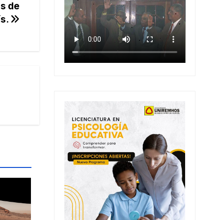
os de
ís.