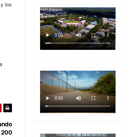
y los
a
gando
s 200