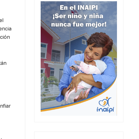
el
encia
ación
tán
nfiar