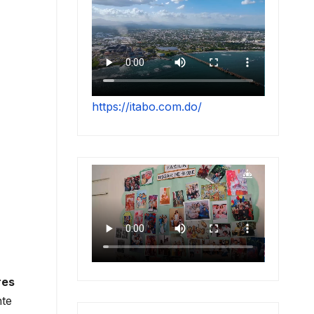
https://itabo.com.do/
res
nte