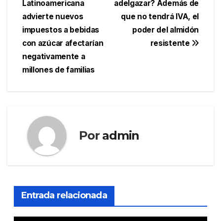
Latinoamericana
adelgazar? Además de
de
advierte nuevos
que no tendrá IVA, el
entradas
impuestos a bebidas
poder del almidón
con azúcar afectarían
resistente
negativamente a
millones de familias
Por
admin
Entrada relacionada