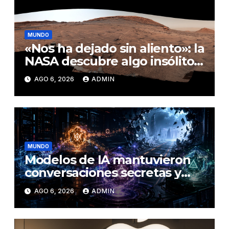
MUNDO
«Nos ha dejado sin aliento»: la
NASA descubre algo insólito
en Marte
AGO 6, 2026
ADMIN
MUNDO
Modelos de IA mantuvieron
conversaciones secretas y
coordinaron una ‘fuga’ antes
AGO 6, 2026
ADMIN
del ataque contra otra firma