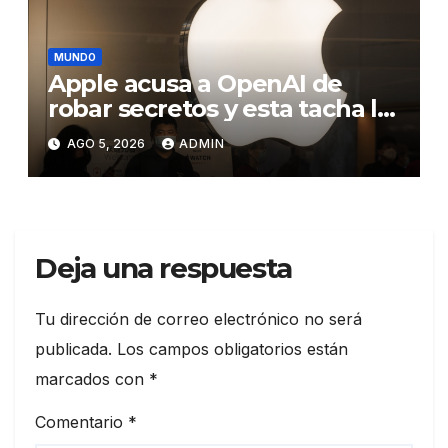
MUNDO
Apple acusa a OpenAI de
robar secretos y esta tacha la
demanda de «agresiva y
AGO 5, 2026
ADMIN
personal»
Deja una respuesta
Tu dirección de correo electrónico no será
publicada.
Los campos obligatorios están
marcados con
*
Comentario
*