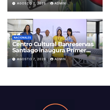
premium y regular
AGOSTO 7, 2026
ADMIN
NACIONALES
Centro Cultural Banreservas
Santiago inaugura Primer
Congreso de Artesanos de
AGOSTO 7, 2026
ADMIN
Santiago