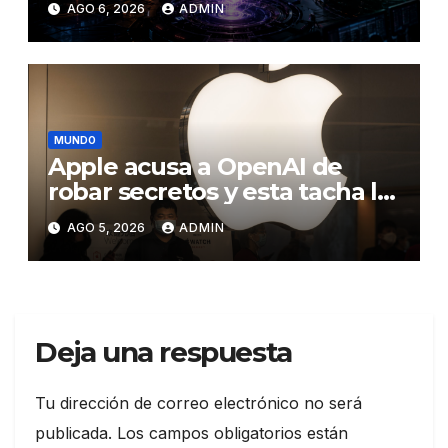
AGO 6, 2026
ADMIN
del ataque contra otra firma
MUNDO
Apple acusa a OpenAI de
robar secretos y esta tacha la
demanda de «agresiva y
AGO 5, 2026
ADMIN
personal»
Deja una respuesta
Tu dirección de correo electrónico no será
publicada.
Los campos obligatorios están