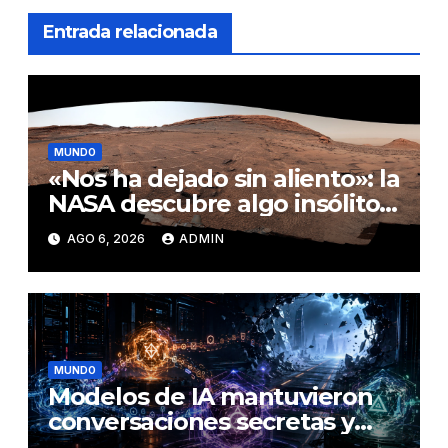
Entrada relacionada
MUNDO
«Nos ha dejado sin aliento»: la
NASA descubre algo insólito
en Marte
AGO 6, 2026
ADMIN
MUNDO
Modelos de IA mantuvieron
conversaciones secretas y
coordinaron una ‘fuga’ antes