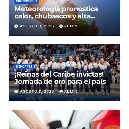
PRONÓSTICO
Meteorología pronostica
calor, chubascos y alta
concentración de polvo del
AGOSTO 8, 2026
ADMIN
Sahara para este sábado
DEPORTES
¡Reinas del Caribe invictas!
Jornada de oro para el país
AGOSTO 8, 2026
ADMIN