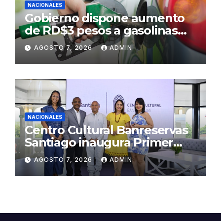
NACIONALES
Gobierno dispone aumento
de RD$3 pesos a gasolinas
premium y regular
AGOSTO 7, 2026
ADMIN
NACIONALES
Centro Cultural Banreservas
Santiago inaugura Primer
Congreso de Artesanos de
AGOSTO 7, 2026
ADMIN
Santiago