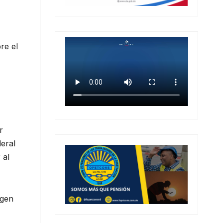
re el
r
eral
 al
agen