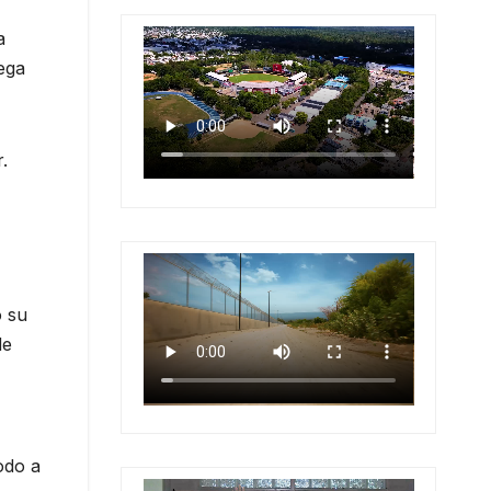
a
ega
.
o su
de
odo a