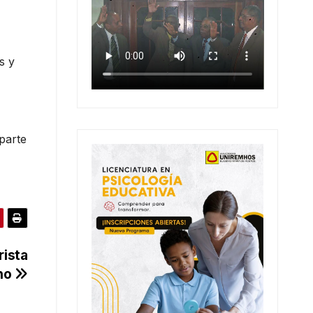
s y
parte
rista
ano