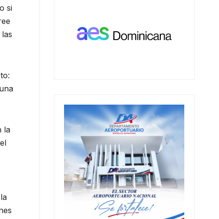
o si
ree
 las
to:
 una
 la
el
la
ones