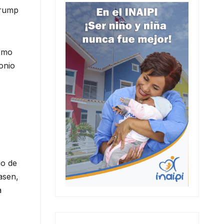
Trump
como
onio
io de
asen,
a