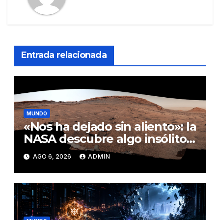
Entrada relacionada
MUNDO
«Nos ha dejado sin aliento»: la
NASA descubre algo insólito
en Marte
AGO 6, 2026
ADMIN