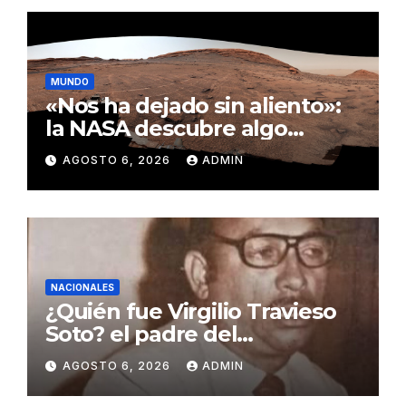
MUNDO
«Nos ha dejado sin aliento»:
la NASA descubre algo
insólito en Marte
AGOSTO 6, 2026
ADMIN
NACIONALES
¿Quién fue Virgilio Travieso
Soto? el padre del
baloncesto dominicano
AGOSTO 6, 2026
ADMIN