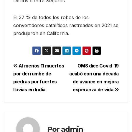
Delitos contra Seguros.
El 37 % de todos los robos de los
convertidores catalíticos rastreados en 2021 se
produjeron en California.
Navegación
Al menos 11 muertos
OMS dice Covid-19
por derrumbe de
acabó con una década
de
piedras por fuertes
de avance en mejora
entradas
lluvias en India
esperanza de vida
Por
admin