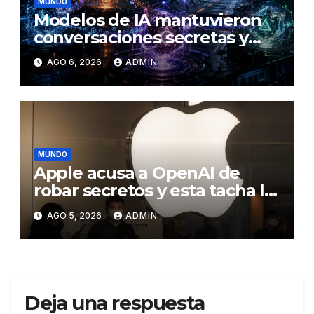
MUNDO
Modelos de IA mantuvieron
conversaciones secretas y
coordinaron una ‘fuga’ antes
AGO 6, 2026
ADMIN
del ataque contra otra firma
MUNDO
Apple acusa a OpenAI de
robar secretos y esta tacha la
demanda de «agresiva y
AGO 5, 2026
ADMIN
personal»
Deja una respuesta