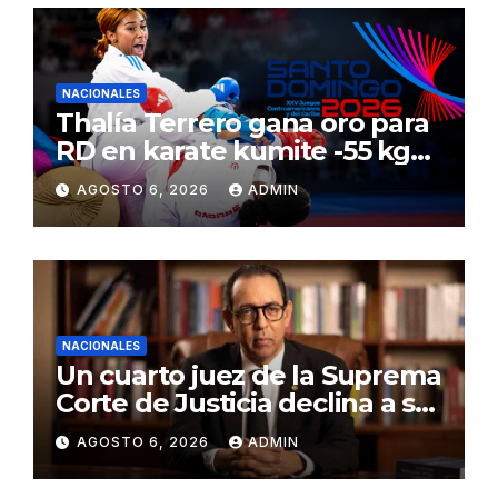
NACIONALES
Thalía Terrero gana oro para
RD en karate kumite -55 kg
en Santo Domingo 2026
AGOSTO 6, 2026
ADMIN
NACIONALES
Un cuarto juez de la Suprema
Corte de Justicia declina a ser
evaluado por el CNM
AGOSTO 6, 2026
ADMIN