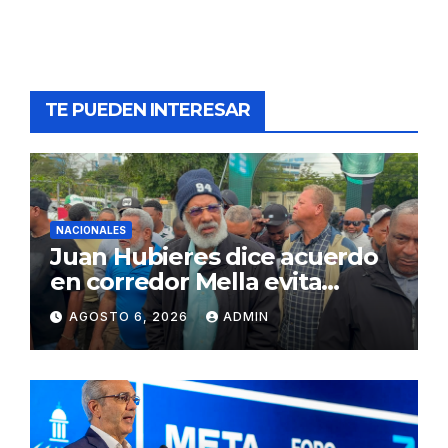
TE PUEDEN INTERESAR
NACIONALES
Juan Hubieres dice acuerdo
en corredor Mella evita
conflictos innecesarios
AGOSTO 6, 2026
ADMIN