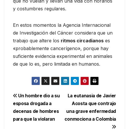
que no vuelan y llevan una vida con horarios
y costumbres regulares.
En estos momentos la Agencia Internacional
de Investigación del Cáncer considera que un
trabajo que altere los
ritmos circadianos
es
«probablemente cancerígeno», porque hay
suficiente evidencia experimental en animales
de que lo es, pero limitada en humanos.
Navegación
Un hombre dio a su
La eutanasia de Javier
esposa drogada a
Acosta que contrajo
de
decenas de hombres
una grave enfermedad
entradas
para que la violaran
conmociona a Colombia