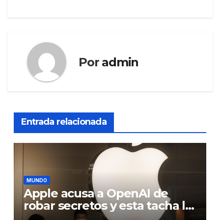
Por
admin
Entrada relacionada
MUNDO
Apple acusa a OpenAI de
robar secretos y esta tacha la
demanda de «agresiva y