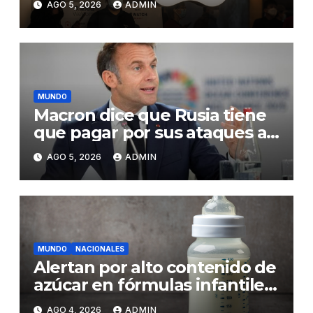
AGO 5, 2026
ADMIN
personal»
MUNDO
Macron dice que Rusia tiene
que pagar por sus ataques a
Ucrania y promete más
AGO 5, 2026
ADMIN
presión
MUNDO
NACIONALES
Alertan por alto contenido de
azúcar en fórmulas infantiles
y sus riesgos para la salud de
AGO 4, 2026
ADMIN