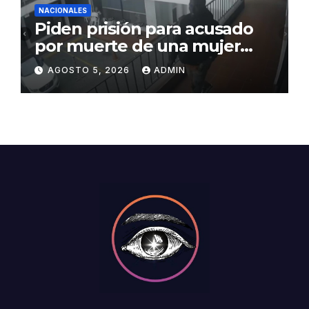
NACIONALES
Piden prisión para acusado
por muerte de una mujer
durante intento de robo en
AGOSTO 5, 2026
ADMIN
plaza comercial en Piantini