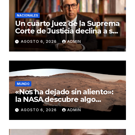
NACIONALES
Un cuarto juez de la Suprema
Corte de Justicia declina a ser
evaluado por el CNM
AGOSTO 6, 2026
ADMIN
MUNDO
«Nos ha dejado sin aliento»:
la NASA descubre algo
insólito en Marte
AGOSTO 6, 2026
ADMIN