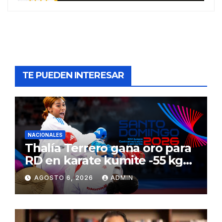
TE PUEDEN INTERESAR
NACIONALES
Thalía Terrero gana oro para
RD en karate kumite -55 kg
en Santo Domingo 2026
AGOSTO 6, 2026
ADMIN