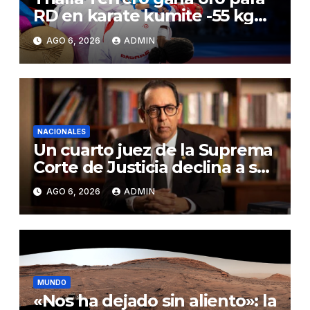
RD en karate kumite -55 kg
en Santo Domingo 2026
AGO 6, 2026
ADMIN
NACIONALES
Un cuarto juez de la Suprema
Corte de Justicia declina a ser
evaluado por el CNM
AGO 6, 2026
ADMIN
MUNDO
«Nos ha dejado sin aliento»: la