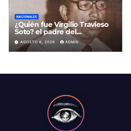
NACIONALES
¿Quién fue Virgilio Travieso
Soto? el padre del
baloncesto dominicano
AGOSTO 6, 2026
ADMIN