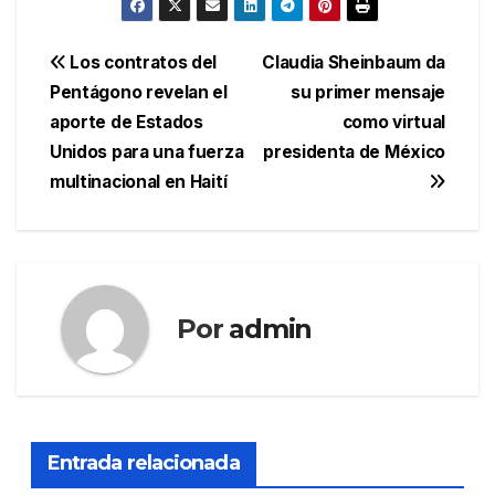
Navegación
Los contratos del
Claudia Sheinbaum da
Pentágono revelan el
su primer mensaje
de
aporte de Estados
como virtual
entradas
Unidos para una fuerza
presidenta de México
multinacional en Haití
Por
admin
Entrada relacionada