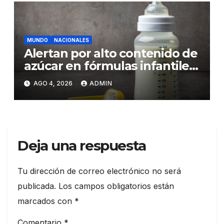
MUNDO
NACIONALES
Alertan por alto contenido de
azúcar en fórmulas infantiles
y sus riesgos para la salud de
AGO 4, 2026
ADMIN
los bebés
Deja una respuesta
Tu dirección de correo electrónico no será
publicada.
Los campos obligatorios están
marcados con
*
Comentario
*