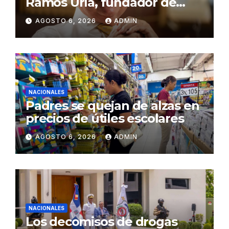
Ramos Uría, fundador de
Grupo Ramos
AGOSTO 6, 2026
ADMIN
NACIONALES
Padres se quejan de alzas en
precios de útiles escolares
AGOSTO 6, 2026
ADMIN
NACIONALES
Los decomisos de drogas