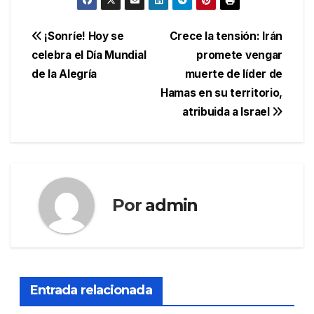
Navegación
¡Sonríe! Hoy se
Crece la tensión: Irán
celebra el Día Mundial
promete vengar
de
de la Alegría
muerte de líder de
entradas
Hamas en su territorio,
atribuida a Israel
Por
admin
Entrada relacionada