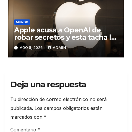
MUNDO
Apple acusa a OpenAI de
robar secretos y esta tacha la
demanda de «agresiva y
AGO 5, 2026
ADMIN
personal»
Deja una respuesta
Tu dirección de correo electrónico no será
publicada.
Los campos obligatorios están
marcados con
*
Comentario
*