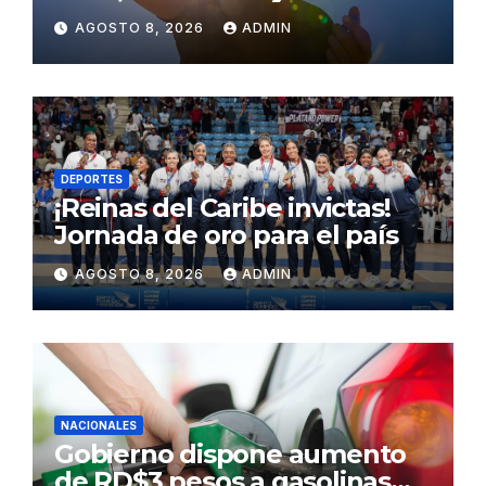
concentración de polvo del
AGOSTO 8, 2026
ADMIN
Sahara para este sábado
DEPORTES
¡Reinas del Caribe invictas!
Jornada de oro para el país
AGOSTO 8, 2026
ADMIN
NACIONALES
Gobierno dispone aumento
de RD$3 pesos a gasolinas