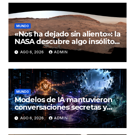
MUNDO
«Nos ha dejado sin aliento»: la
NASA descubre algo insólito
en Marte
AGO 6, 2026
ADMIN
MUNDO
Modelos de IA mantuvieron
conversaciones secretas y
coordinaron una ‘fuga’ antes
AGO 6, 2026
ADMIN
del ataque contra otra firma