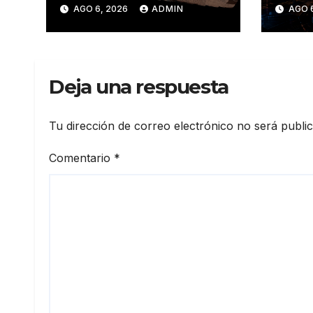
descubre algo
conv
AGO 6, 2026
ADMIN
AGO 
insólito en Marte
secr
coor
‘fug
ataq
Deja una respuesta
firm
Tu dirección de correo electrónico no será publi
Comentario
*