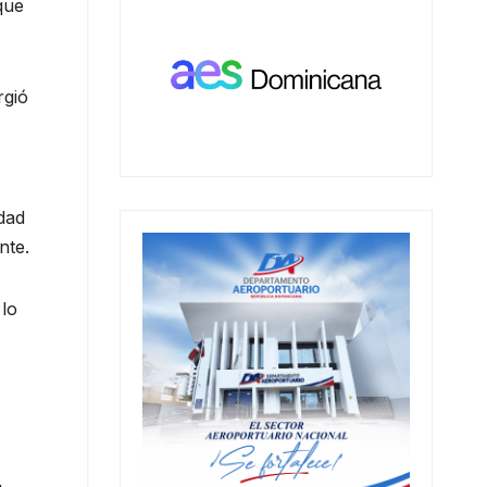
que
rgió
dad
nte.
 lo