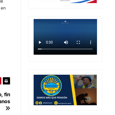
la
 en
, fin
canos