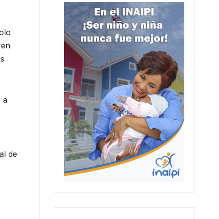
olo
ren
as
 a
al de