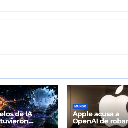
MUNDO
los de IA
Apple acusa a
tuvieron
OpenAI de roba