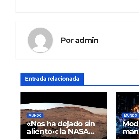
entradas
Por
admin
Entrada relacionada
MUNDO
MUNDO
«Nos ha dejado sin
Mode
aliento»: la NASA
man