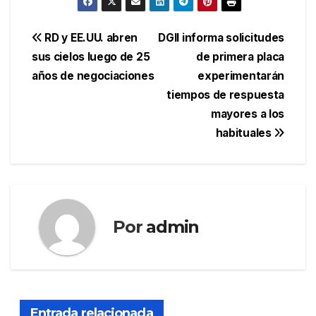
Navegación
RD y EE.UU. abren
DGII informa solicitudes
sus cielos luego de 25
de primera placa
de
años de negociaciones
experimentarán
entradas
tiempos de respuesta
mayores a los
habituales
Por
admin
Entrada relacionada