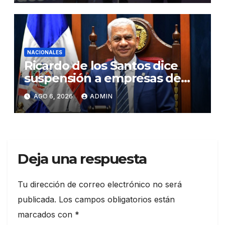
doctorados en universidades
del extranjero
NACIONALES
Ricardo de los Santos dice
suspensión a empresas de
senadores no es una sanción
AGO 6, 2026
ADMIN
Deja una respuesta
Tu dirección de correo electrónico no será
publicada.
Los campos obligatorios están
marcados con
*