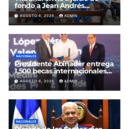
fondo a Jean Andrés
Pumarol y tres meses de
AGOSTO 6, 2026
ADMIN
prisión preventiva
NACIONALES
Presidente Abinader entrega
1,500 becas internacionales
para cursar programas de
AGOSTO 6, 2026
ADMIN
especialización, maestrías y
doctorados en universidades
del extranjero
NACIONALES