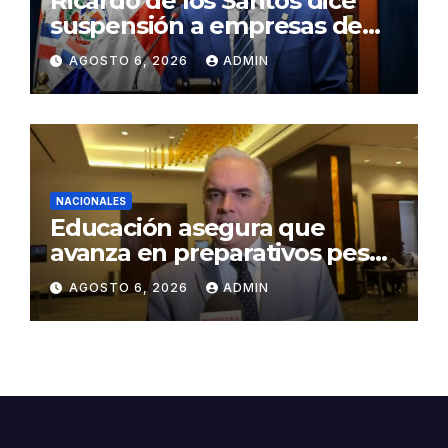
Ricardo de los Santos dice
suspensión a empresas de
senadores no es una sanción
AGOSTO 6, 2026
ADMIN
NACIONALES
Educación asegura que
avanza en preparativos pese
a denuncias por falta de
AGOSTO 6, 2026
ADMIN
aulas y maestros