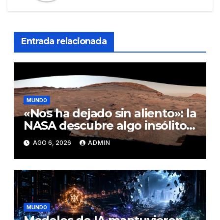
Entrada relacionada
MUNDO
«Nos ha dejado sin aliento»: la
NASA descubre algo insólito
en Marte
AGO 6, 2026
ADMIN
MUNDO