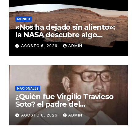
MUNDO
«Nos ha dejado sin aliento»:
la NASA descubre algo
insólito en Marte
AGOSTO 6, 2026
ADMIN
NACIONALES
¿Quién fue Virgilio Travieso
Soto? el padre del
baloncesto dominicano
AGOSTO 6, 2026
ADMIN