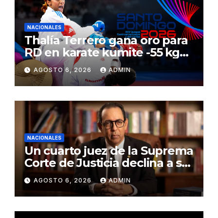
NACIONALES
Thalía Terrero gana oro para
RD en karate kumite -55 kg
en Santo Domingo 2026
AGOSTO 6, 2026
ADMIN
NACIONALES
Un cuarto juez de la Suprema
Corte de Justicia declina a ser
evaluado por el CNM
AGOSTO 6, 2026
ADMIN