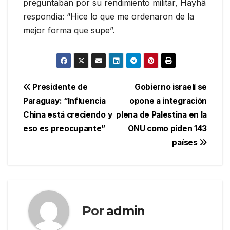
preguntaban por su rendimiento militar, Häyhä
respondía: “Hice lo que me ordenaron de la
mejor forma que supe”.
Navegación
Presidente de
Gobierno israelí se
Paraguay: “Influencia
opone a integración
de
China está creciendo y
plena de Palestina en la
entradas
eso es preocupante”
ONU como piden 143
países
Por
admin