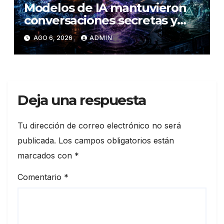
Modelos de IA mantuvieron
conversaciones secretas y
coordinaron una ‘fuga’ antes
AGO 6, 2026
ADMIN
del ataque contra otra firma
Deja una respuesta
Tu dirección de correo electrónico no será
publicada.
Los campos obligatorios están
marcados con
*
Comentario
*