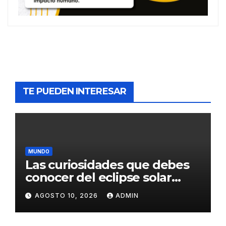
TE PUEDEN INTERESAR
MUNDO
Las curiosidades que debes
conocer del eclipse solar
total de este 12 de agosto
AGOSTO 10, 2026
ADMIN