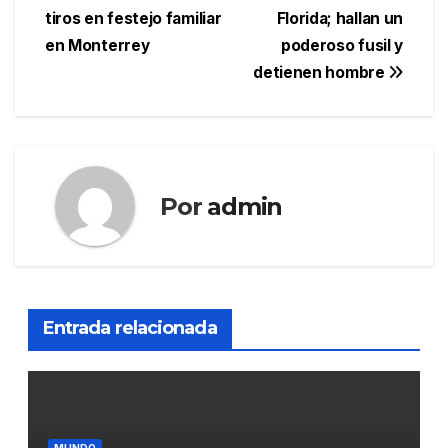
de
tiros en festejo familiar
Florida; hallan un
entradas
en Monterrey
poderoso fusil y
detienen hombre
Por
admin
Entrada relacionada
MUNDO