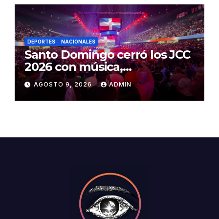
DEPORTES
NACIONALES
Santo Domingo cerró los JCC
2026 con música,
reconocimientos y alegría
AGOSTO 9, 2026
ADMIN