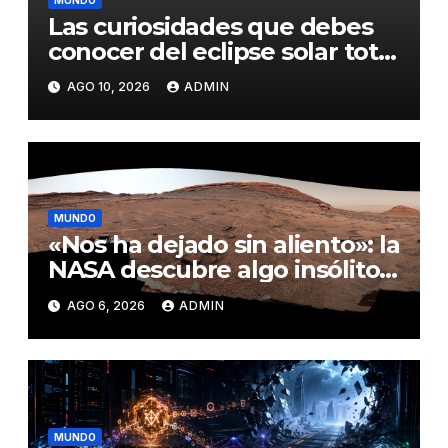
Las curiosidades que debes
conocer del eclipse solar total
de este 12 de agosto
AGO 10, 2026
ADMIN
MUNDO
«Nos ha dejado sin aliento»: la
NASA descubre algo insólito
en Marte
AGO 6, 2026
ADMIN
MUNDO