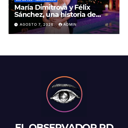
María Dimitrova y Félix
Sánchez, una historia de
amor escrita con medallas de
AGOSTO 7, 2026
ADMIN
oro
EL OBSERVADOR RD