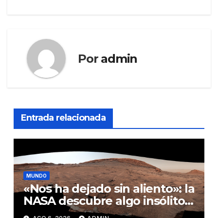
Por
admin
Entrada relacionada
MUNDO
«Nos ha dejado sin aliento»: la
NASA descubre algo insólito
en Marte