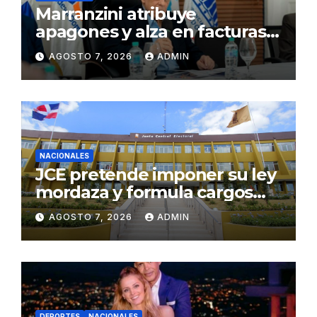
Marranzini atribuye
apagones y alza en facturas
eléctricas al calor y procesos
AGOSTO 7, 2026
ADMIN
de mantenimiento
NACIONALES
JCE pretende imponer su ley
mordaza y formula cargos
contra ACD Media por
AGOSTO 7, 2026
ADMIN
publicar encuestas
DEPORTES
NACIONALES