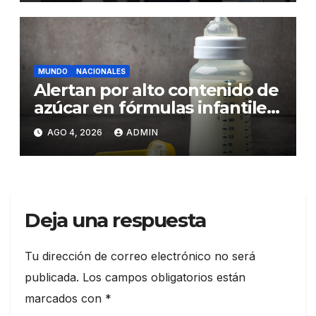
MUNDO
NACIONALES
Alertan por alto contenido de
azúcar en fórmulas infantiles
y sus riesgos para la salud de
AGO 4, 2026
ADMIN
los bebés
Deja una respuesta
Tu dirección de correo electrónico no será
publicada.
Los campos obligatorios están
marcados con
*