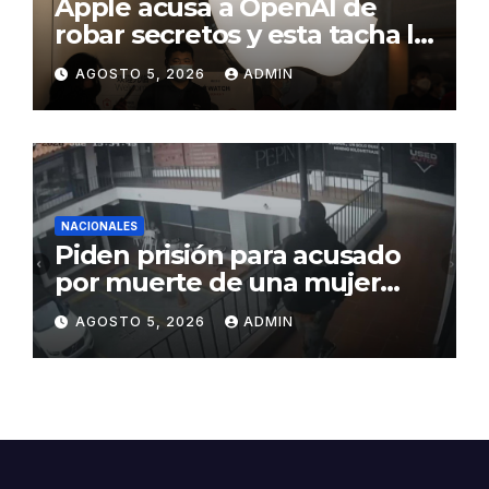
Apple acusa a OpenAI de
robar secretos y esta tacha la
demanda de «agresiva y
AGOSTO 5, 2026
ADMIN
personal»
NACIONALES
Piden prisión para acusado
por muerte de una mujer
durante intento de robo en
AGOSTO 5, 2026
ADMIN
plaza comercial en Piantini