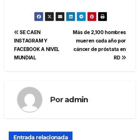
Navegación
SE CAEN
Más de 2,100 hombres
INSTAGRAM Y
mueren cada año por
de
FACEBOOK A NIVEL
cáncer de próstata en
entradas
MUNDIAL
RD
Por
admin
Entrada relacionada