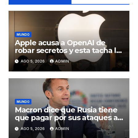
MUNDO
Apple acusa a OpenAI de
robar secretos y esta tacha la
demanda de «agresiva y
AGO 5, 2026
ADMIN
personal»
MUNDO
Macron dice que Rusia tiene
que pagar por sus ataques a
Ucrania y promete más
AGO 5, 2026
ADMIN
presión