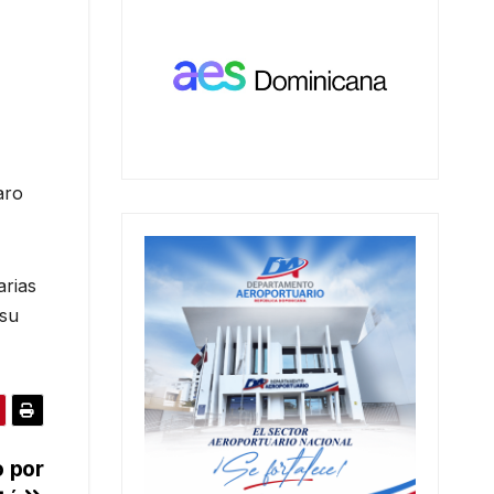
aro
arias
 su
o por