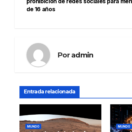
prohibición de redes sociales para me
de
de 16 años
entradas
Por
admin
Entrada relacionada
MUNDO
MUNDO