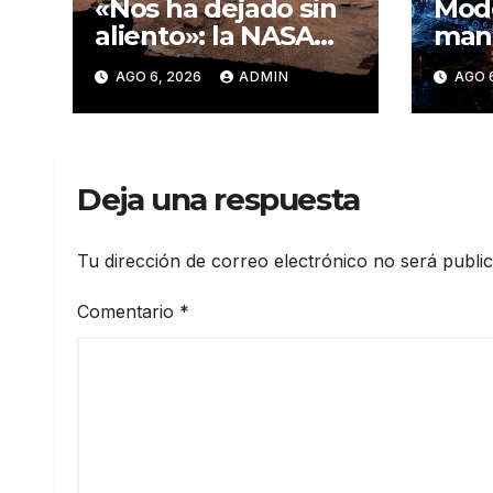
«Nos ha dejado sin
Mode
aliento»: la NASA
man
descubre algo
conv
AGO 6, 2026
ADMIN
AGO 
insólito en Marte
secr
coor
‘fug
ataq
Deja una respuesta
firm
Tu dirección de correo electrónico no será publi
Comentario
*