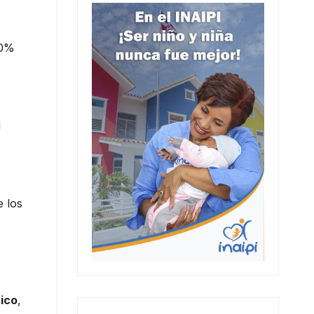
50%
d
e los
tico
,