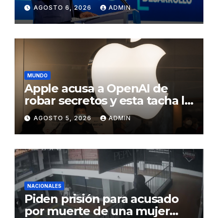
Meta RD 2036 con miras a
AGOSTO 6, 2026
ADMIN
impulsar el crecimiento
económico, fortalecer las
instituciones y elevar la
productividad
MUNDO
Apple acusa a OpenAI de
robar secretos y esta tacha la
demanda de «agresiva y
AGOSTO 5, 2026
ADMIN
personal»
NACIONALES
Piden prisión para acusado
por muerte de una mujer