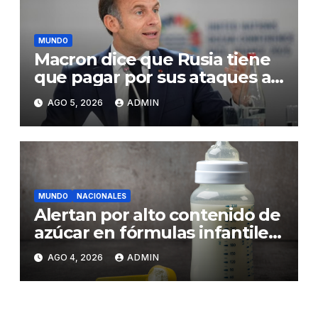
MUNDO
Macron dice que Rusia tiene
que pagar por sus ataques a
Ucrania y promete más
AGO 5, 2026
ADMIN
presión
MUNDO
NACIONALES
Alertan por alto contenido de
azúcar en fórmulas infantiles
y sus riesgos para la salud de
AGO 4, 2026
ADMIN
los bebés