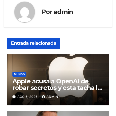
Por
admin
Entrada relacionada
MUNDO
Apple acusa a OpenAI de
robar secretos y esta tacha la
demanda de «agresiva y
AGO 5, 2026
ADMIN
personal»