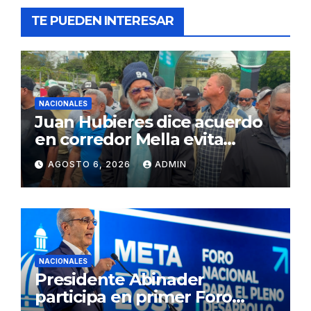
TE PUEDEN INTERESAR
NACIONALES
Juan Hubieres dice acuerdo
en corredor Mella evita
conflictos innecesarios
AGOSTO 6, 2026
ADMIN
NACIONALES
Presidente Abinader
participa en primer Foro