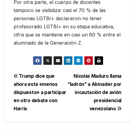
Por otra parte, el cuerpo de docentes
tampoco se visibiliza: casi el 70 % de las
personas LGTBI+ declararon no tener
profesorado LGTBI+ en su etapa educativa,
cifra que se mantiene en casi un 60 % entre el
alumnado de la Generación Z.
Navegación
Trump dice que
Nicolás Maduro llama
ahora está «menos
“ladrón” a Abinader por
de
dispuesto» a participar
incautación de avión
entradas
en otro debate con
presidencial
Harris
venezolano