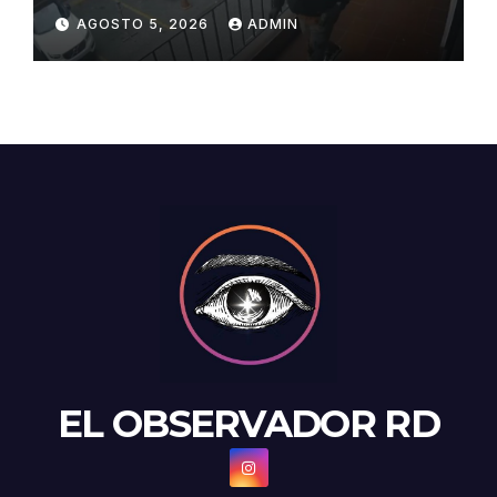
durante intento de robo en
AGOSTO 5, 2026
ADMIN
plaza comercial en Piantini
EL OBSERVADOR RD