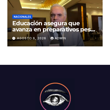
NACIONALES
Educación asegura que
avanza en preparativos pese
a denuncias por falta de
AGOSTO 6, 2026
ADMIN
aulas y maestros