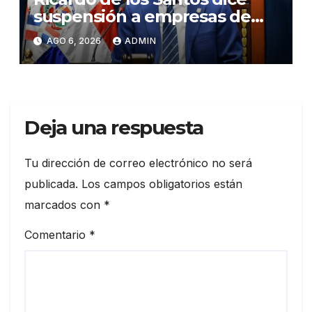
suspensión a empresas de
senadores no es una sanción
AGO 6, 2026
ADMIN
Deja una respuesta
Tu dirección de correo electrónico no será
publicada.
Los campos obligatorios están
marcados con
*
Comentario
*