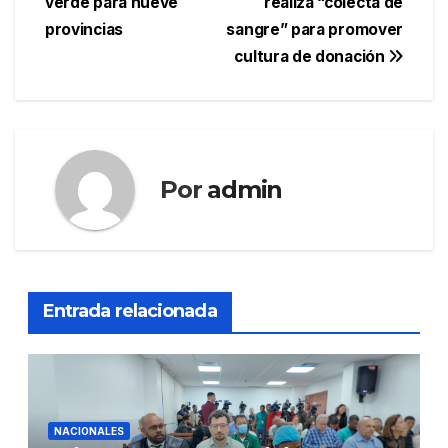
verde para nueve
realiza “colecta de
de
provincias
sangre” para promover
entradas
cultura de donación
Por
admin
Entrada relacionada
NACIONALES