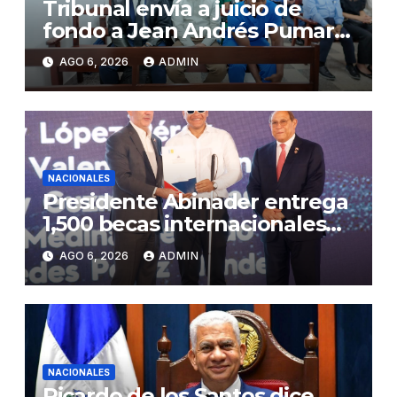
Tribunal envía a juicio de
fondo a Jean Andrés Pumarol
y tres meses de prisión
AGO 6, 2026
ADMIN
preventiva
NACIONALES
Presidente Abinader entrega
1,500 becas internacionales
para cursar programas de
AGO 6, 2026
ADMIN
especialización, maestrías y
doctorados en universidades
del extranjero
NACIONALES
Ricardo de los Santos dice