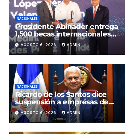
NACIONALES
Presidente Abinader entrega
1,500 becas internacionales
para cursar programas de
AGOSTO 6, 2026
ADMIN
especialización, maestrías y
doctorados en universidades
del extranjero
NACIONALES
Ricardo de los Santos dice
suspensión a empresas de
senadores no es una sanción
AGOSTO 6, 2026
ADMIN