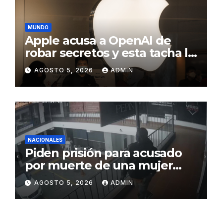
productividad
MUNDO
Apple acusa a OpenAI de
robar secretos y esta tacha la
demanda de «agresiva y
AGOSTO 5, 2026
ADMIN
personal»
NACIONALES
Piden prisión para acusado
por muerte de una mujer
durante intento de robo en
AGOSTO 5, 2026
ADMIN
plaza comercial en Piantini