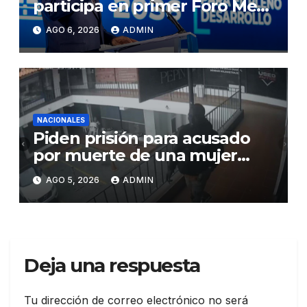
participa en primer Foro Meta
RD 2036 con miras a impulsar
AGO 6, 2026
ADMIN
el crecimiento económico,
fortalecer las instituciones y
elevar la productividad
NACIONALES
Piden prisión para acusado
por muerte de una mujer
durante intento de robo en
AGO 5, 2026
ADMIN
plaza comercial en Piantini
Deja una respuesta
Tu dirección de correo electrónico no será