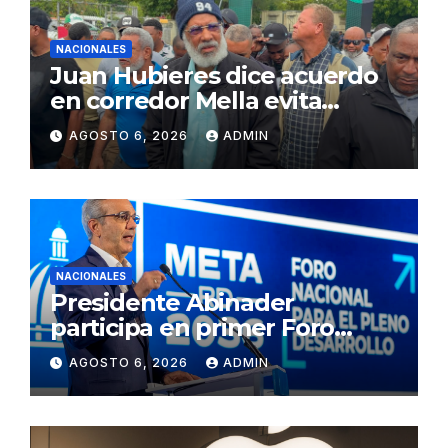
NACIONALES
Juan Hubieres dice acuerdo
en corredor Mella evita
conflictos innecesarios
AGOSTO 6, 2026
ADMIN
NACIONALES
Presidente Abinader
participa en primer Foro
Meta RD 2036 con miras a
AGOSTO 6, 2026
ADMIN
impulsar el crecimiento
económico, fortalecer las
instituciones y elevar la