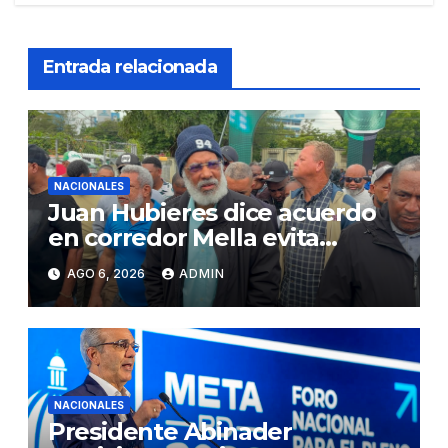
Entrada relacionada
NACIONALES
Juan Hubieres dice acuerdo
en corredor Mella evita
conflictos innecesarios
AGO 6, 2026
ADMIN
NACIONALES
Presidente Abinader