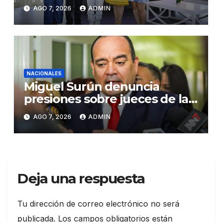
Congreso de Artesanos de
AGO 7, 2026
ADMIN
Santiago
NACIONALES
Miguel Surún denuncia
presiones sobre jueces de la
Suprema Corte de Justicia
AGO 7, 2026
ADMIN
Deja una respuesta
Tu dirección de correo electrónico no será
publicada.
Los campos obligatorios están