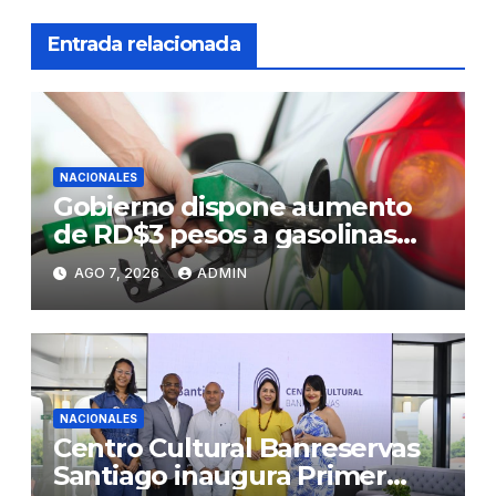
Entrada relacionada
NACIONALES
Gobierno dispone aumento
de RD$3 pesos a gasolinas
premium y regular
AGO 7, 2026
ADMIN
NACIONALES
Centro Cultural Banreservas
Santiago inaugura Primer