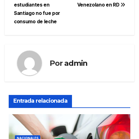
de
estudiantes en
Venezolano en RD
entradas
Santiago no fue por
consumo de leche
Por
admin
Entrada relacionada
NACIONALES