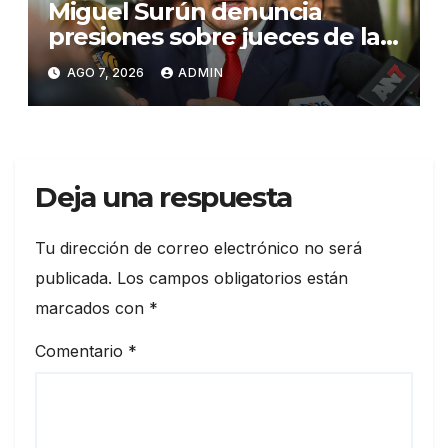
Miguel Surún denuncia
presiones sobre jueces de la
Suprema Corte de Justicia
AGO 7, 2026
ADMIN
Deja una respuesta
Tu dirección de correo electrónico no será
publicada.
Los campos obligatorios están
marcados con
*
Comentario
*