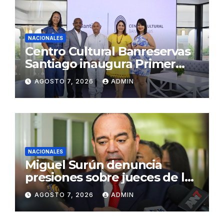
NACIONALES
Centro Cultural Banreservas
Santiago inaugura Primer
Congreso de Artesanos de
AGOSTO 7, 2026
ADMIN
Santiago
NACIONALES
Miguel Surún denuncia
presiones sobre jueces de la
Suprema Corte de Justicia
AGOSTO 7, 2026
ADMIN