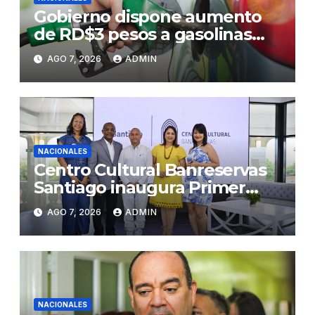
Gobierno dispone aumento
de RD$3 pesos a gasolinas
premium y regular
AGO 7, 2026
ADMIN
NACIONALES
Centro Cultural Banreservas
Santiago inaugura Primer
Congreso de Artesanos de
AGO 7, 2026
ADMIN
Santiago
NACIONALES