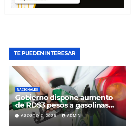
TE PUEDEN INTERESAR
NACIONALES
Gobierno dispone aumento
de RD$3 pesos a gasolinas
premium y regular
AGOSTO 7, 2026
ADMIN