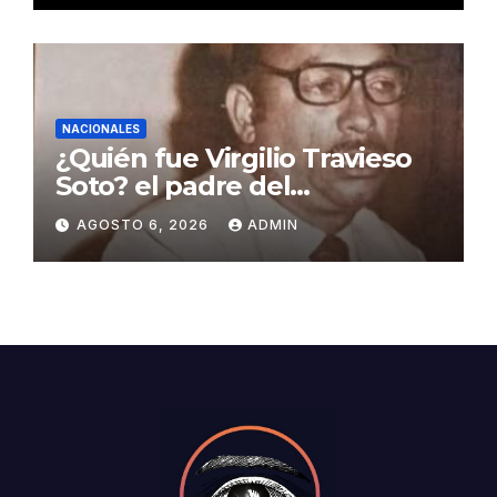
NACIONALES
¿Quién fue Virgilio Travieso
Soto? el padre del
baloncesto dominicano
AGOSTO 6, 2026
ADMIN