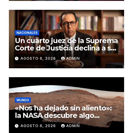
NACIONALES
Un cuarto juez de la Suprema
Corte de Justicia declina a ser
evaluado por el CNM
AGOSTO 6, 2026
ADMIN
MUNDO
«Nos ha dejado sin aliento»:
la NASA descubre algo
insólito en Marte
AGOSTO 6, 2026
ADMIN