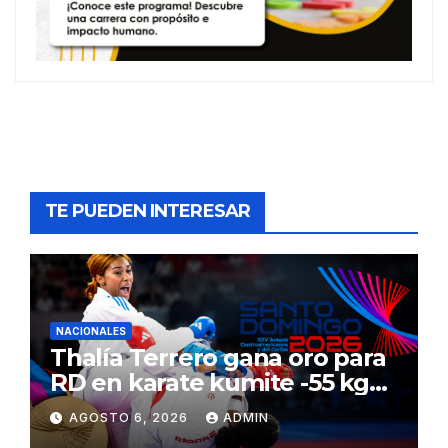
TE PUEDEN INTERESAR
NACIONALES
Thalía Terrero gana oro para
RD en karate kumite -55 kg
en Santo Domingo 2026
AGOSTO 6, 2026
ADMIN