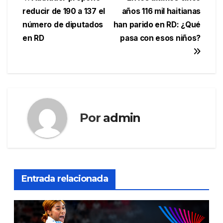
Navegación
reducir de 190 a 137 el
años 116 mil haitianas
de
número de diputados
han parido en RD: ¿Qué
entradas
en RD
pasa con esos niños?
Por
admin
Entrada relacionada