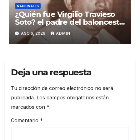
NACIONALES
¿Quién fue Virgilio Travieso
Soto? el padre del baloncesto
dominicano
AGO 6, 2026
ADMIN
Deja una respuesta
Tu dirección de correo electrónico no será
publicada.
Los campos obligatorios están
marcados con
*
Comentario
*