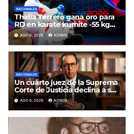
NACIONALES
Thalía Terrero gana oro para
RD en karate kumite -55 kg
en Santo Domingo 2026
AGO 6, 2026
ADMIN
NACIONALES
Un cuarto juez de la Suprema
Corte de Justicia declina a ser
evaluado por el CNM
AGO 6, 2026
ADMIN