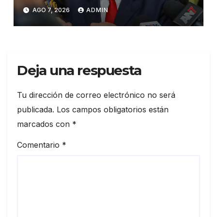
Suprema Corte de Justicia
AGO 7, 2026
ADMIN
Deja una respuesta
Tu dirección de correo electrónico no será
publicada.
Los campos obligatorios están
marcados con
*
Comentario
*