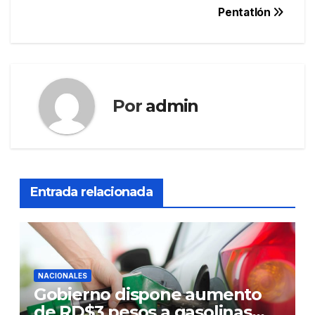
Pentatlón
Por
admin
Entrada relacionada
NACIONALES
Gobierno dispone aumento
de RD$3 pesos a gasolinas