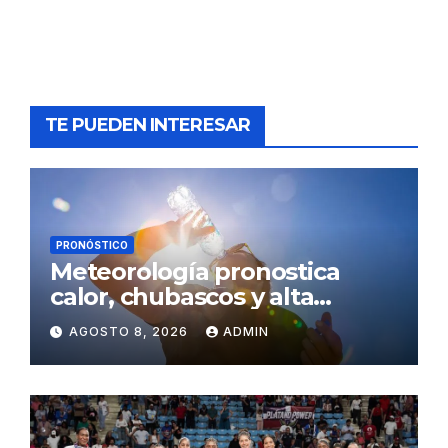
TE PUEDEN INTERESAR
PRONÓSTICO
Meteorología pronostica
calor, chubascos y alta
concentración de polvo del
AGOSTO 8, 2026
ADMIN
Sahara para este sábado