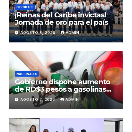
DEPORTES
¡Reinas del Caribe invictas!
Jornada de oro para el país
AGOSTO 8, 2026
ADMIN
NACIONALES
Gobierno dispone aumento
de RD$3 pesos a gasolinas
premium y regular
AGOSTO 7, 2026
ADMIN