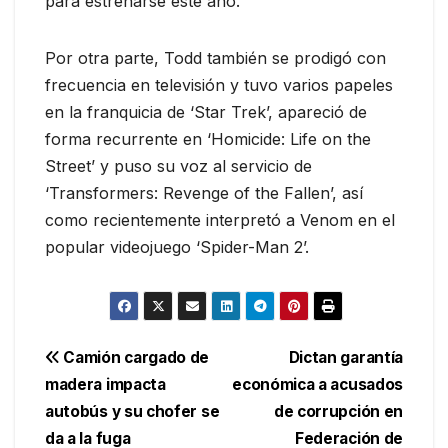
para estrenarse este año.
Por otra parte, Todd también se prodigó con
frecuencia en televisión y tuvo varios papeles
en la franquicia de ‘Star Trek’, apareció de
forma recurrente en ‘Homicide: Life on the
Street’ y puso su voz al servicio de
‘Transformers: Revenge of the Fallen’, así
como recientemente interpretó a Venom en el
popular videojuego ‘Spider-Man 2’.
Navegación
Camión cargado de
Dictan garantía
madera impacta
económica a acusados
de
autobús y su chofer se
de corrupción en
entradas
da a la fuga
Federación de