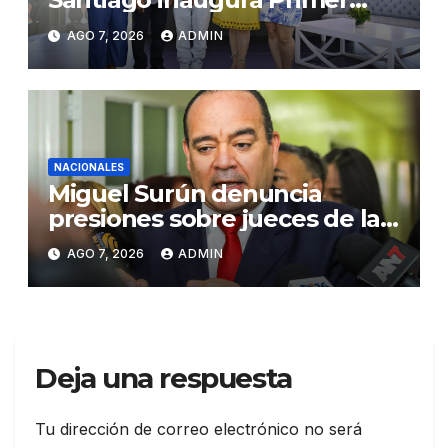
Congreso de Artesanos de
AGO 7, 2026
ADMIN
Santiago
NACIONALES
Miguel Surún denuncia
presiones sobre jueces de la
Suprema Corte de Justicia
AGO 7, 2026
ADMIN
Deja una respuesta
Tu dirección de correo electrónico no será