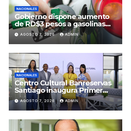
NACIONALES
Gobierno dispone aumento
de RD$3 pesos a gasolinas
premium y regular
AGOSTO 7, 2026
ADMIN
NACIONALES
Centro Cultural Banreservas
Santiago inaugura Primer
Congreso de Artesanos de
AGOSTO 7, 2026
ADMIN
Santiago