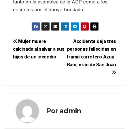
tanto en la asamblea de la ADP como a los
docentes por el apoyo brindado.
Navegación
Mujer muere
Accidente deja tres
calcinada al salvar a sus
personas fallecidas en
de
hijos de un incendio
tramo carretero Azua-
entradas
Baní; eran de San Juan
Por
admin