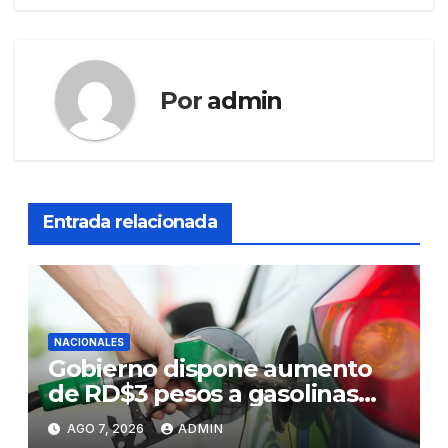
Por
admin
Entrada relacionada
NACIONALES
Gobierno dispone aumento
de RD$3 pesos a gasolinas
premium y regular
AGO 7, 2026
ADMIN