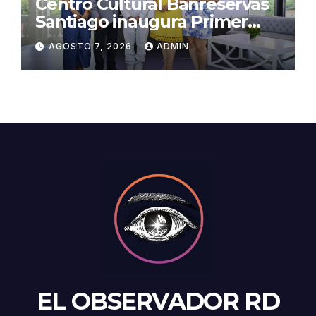
Centro Cultural Banreservas
Santiago inaugura Primer
Congreso de Artesanos de
AGOSTO 7, 2026
ADMIN
Santiago
EL OBSERVADOR RD