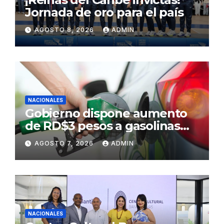
Jornada de oro para el país
AGOSTO 8, 2026
ADMIN
NACIONALES
Gobierno dispone aumento
de RD$3 pesos a gasolinas
premium y regular
AGOSTO 7, 2026
ADMIN
NACIONALES