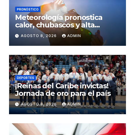
PRONÓSTICO
Meteorología pronostica
calor, chubascos y alta
concentración de polvo del
AGOSTO 8, 2026
ADMIN
Sahara para este sábado
DEPORTES
¡Reinas del Caribe invictas!
Jornada de oro para el país
AGOSTO 8, 2026
ADMIN