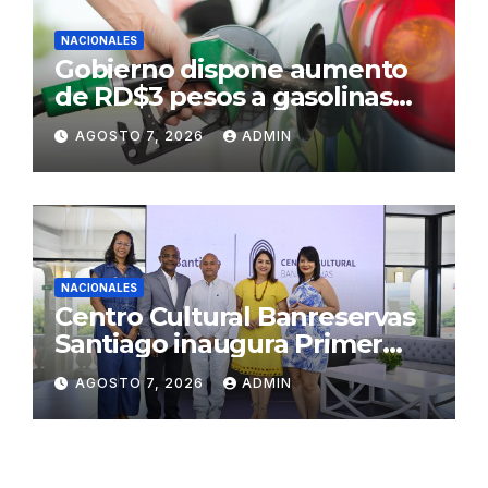
NACIONALES
Gobierno dispone aumento
de RD$3 pesos a gasolinas
premium y regular
AGOSTO 7, 2026
ADMIN
NACIONALES
Centro Cultural Banreservas
Santiago inaugura Primer
Congreso de Artesanos de
AGOSTO 7, 2026
ADMIN
Santiago