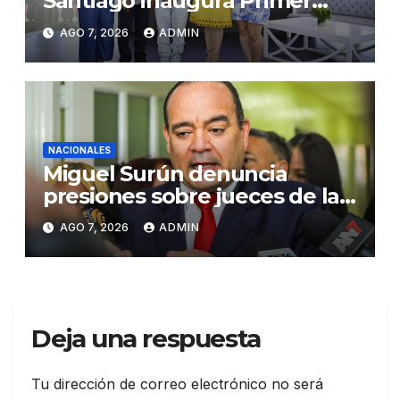
Santiago inaugura Primer
Congreso de Artesanos de
AGO 7, 2026
ADMIN
Santiago
NACIONALES
Miguel Surún denuncia
presiones sobre jueces de la
Suprema Corte de Justicia
AGO 7, 2026
ADMIN
Deja una respuesta
Tu dirección de correo electrónico no será