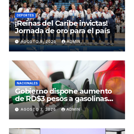
DEPORTES
¡Reinas del Caribe invictas!
Jornada de oro para el país
AGOSTO 8, 2026
ADMIN
NACIONALES
Gobierno dispone aumento
de RD$3 pesos a gasolinas
premium y regular
AGOSTO 7, 2026
ADMIN