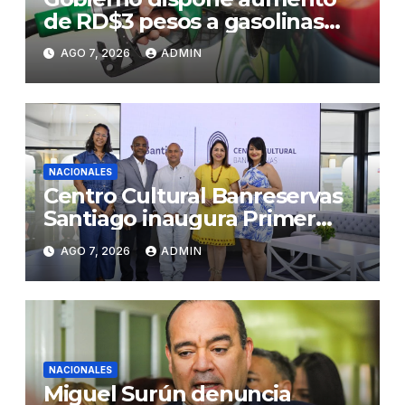
de RD$3 pesos a gasolinas
premium y regular
AGO 7, 2026
ADMIN
NACIONALES
Centro Cultural Banreservas
Santiago inaugura Primer
Congreso de Artesanos de
AGO 7, 2026
ADMIN
Santiago
NACIONALES
Miguel Surún denuncia