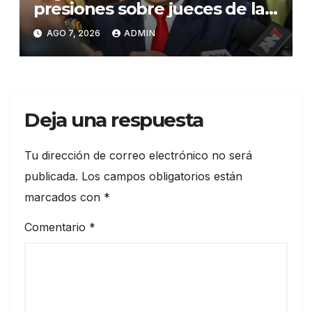
presiones sobre jueces de la
Suprema Corte de Justicia
AGO 7, 2026
ADMIN
Deja una respuesta
Tu dirección de correo electrónico no será
publicada.
Los campos obligatorios están
marcados con
*
Comentario
*