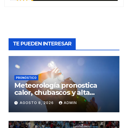
TE PUEDEN INTERESAR
PRONÓSTICO
Meteorología pronostica
calor, chubascos y alta
concentración de polvo del
AGOSTO 8, 2026
ADMIN
Sahara para este sábado