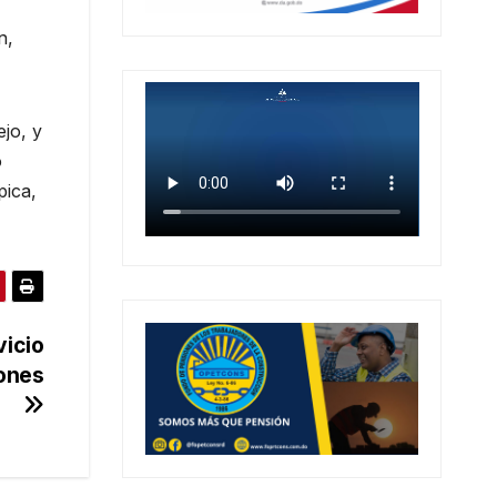
n,
jo, y
o
pica,
vicio
gones