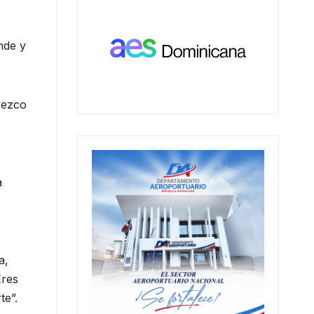
nde y
rezco
a
a,
Eres
te”.