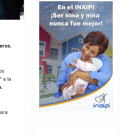
eros.
os
 a la
a.
ara