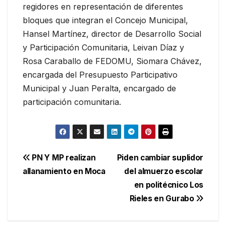
regidores en representación de diferentes
bloques que integran el Concejo Municipal,
Hansel Martínez, director de Desarrollo Social
y Participación Comunitaria, Leivan Díaz y
Rosa Caraballo de FEDOMU, Siomara Chávez,
encargada del Presupuesto Participativo
Municipal y Juan Peralta, encargado de
participación comunitaria.
Navegación
PN Y MP realizan
Piden cambiar suplidor
allanamiento en Moca
del almuerzo escolar
de
en politécnico Los
entradas
Rieles en Gurabo