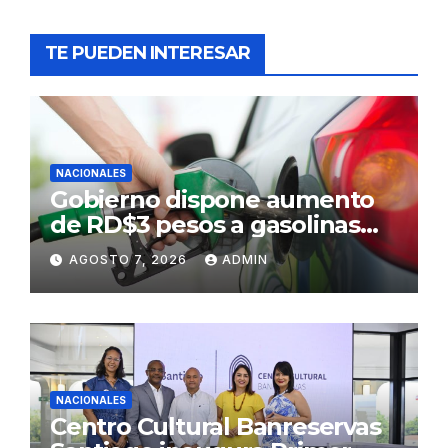
TE PUEDEN INTERESAR
NACIONALES
Gobierno dispone aumento
de RD$3 pesos a gasolinas
premium y regular
AGOSTO 7, 2026
ADMIN
NACIONALES
Centro Cultural Banreservas