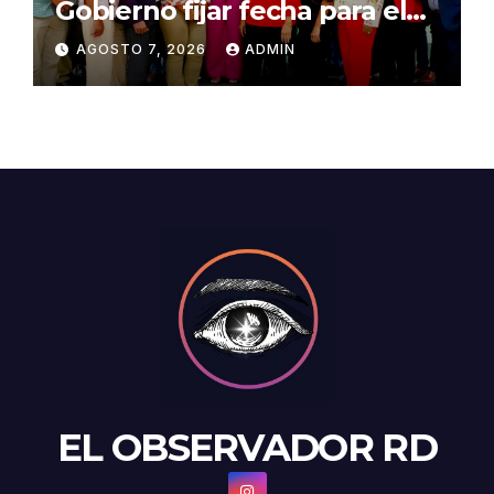
Gobierno fijar fecha para el
pago de la Evaluación del
AGOSTO 7, 2026
ADMIN
Desempeño
EL OBSERVADOR RD