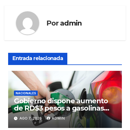
Por
admin
Entrada relacionada
NACIONALES
Gobierno dispone aumento
de RD$3 pesos a gasolinas
premium y regular
AGO 7, 2026
ADMIN