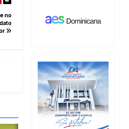
ue no
idato
or