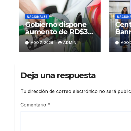
NACIONALES
NACION
Gobierno dispone
Cent
aumento de RD$3
Banr
pesos a gasolinas
Sant
AGO 7, 2026
ADMIN
AGO 7
premium y regular
Prim
Arte
Sant
Deja una respuesta
Tu dirección de correo electrónico no será publi
Comentario
*