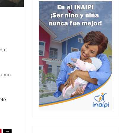
nte
 como
ete