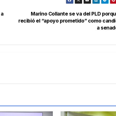
 a
Marino Collante se va del PLD porq
recibió el “apoyo prometido” como cand
a senad