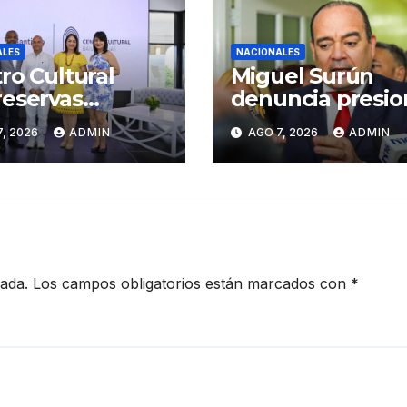
ALES
NACIONALES
ro Cultural
Miguel Surún
eservas
denuncia presio
iago inaugura
sobre jueces de 
, 2026
ADMIN
AGO 7, 2026
ADMIN
er Congreso de
Suprema Corte 
sanos de
Justicia
iago
cada.
Los campos obligatorios están marcados con
*