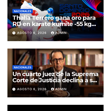
NACIONALES
Thalía Terrero gana oro para
RD en karate kumite -55 kg
en Santo Domingo 2026
AGOSTO 6, 2026
ADMIN
NACIONALES
Un cuarto juez de la Suprema
Corte de Justicia declina a ser
evaluado por el CNM
AGOSTO 6, 2026
ADMIN