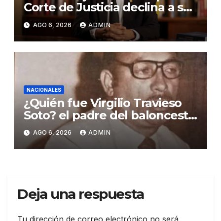
Corte de Justicia declina a ser
evaluado por el CNM
AGO 6, 2026
ADMIN
NACIONALES
¿Quién fue Virgilio Travieso
Soto? el padre del baloncesto
dominicano
AGO 6, 2026
ADMIN
Deja una respuesta
Tu dirección de correo electrónico no será