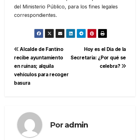
del Ministerio Público, para los fines legales
correspondientes.
Navegación
Alcalde de Fantino
Hoy es el Día de la
recibe ayuntamiento
Secretaria: ¿Por qué se
de
en ruinas; alquila
celebra?
entradas
vehículos para recoger
basura
Por
admin