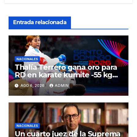
Entrada relacionada
NACIONALES
Thalía Terrero gana oro para
RD en karate kumite -55 kg
en Santo Domingo 2026
AGO 6, 2026
ADMIN
NACIONALES
Un cuarto juez de la Suprema