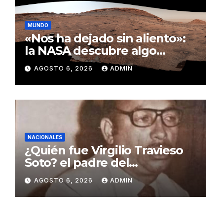
MUNDO
«Nos ha dejado sin aliento»:
la NASA descubre algo
insólito en Marte
AGOSTO 6, 2026
ADMIN
NACIONALES
¿Quién fue Virgilio Travieso
Soto? el padre del
baloncesto dominicano
AGOSTO 6, 2026
ADMIN