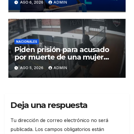
AGO 6, 2026
ADMIN
el crecimiento económico,
fortalecer las instituciones y
elevar la productividad
NACIONALES
Piden prisión para acusado
por muerte de una mujer
durante intento de robo en
AGO 5, 2026
ADMIN
plaza comercial en Piantini
Deja una respuesta
Tu dirección de correo electrónico no será
publicada.
Los campos obligatorios están