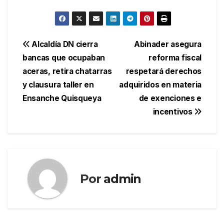
Navegación
Alcaldía DN cierra
Abinader asegura
bancas que ocupaban
reforma fiscal
de
aceras, retira chatarras
respetará derechos
entradas
y clausura taller en
adquiridos en materia
Ensanche Quisqueya
de exenciones e
incentivos
Por
admin