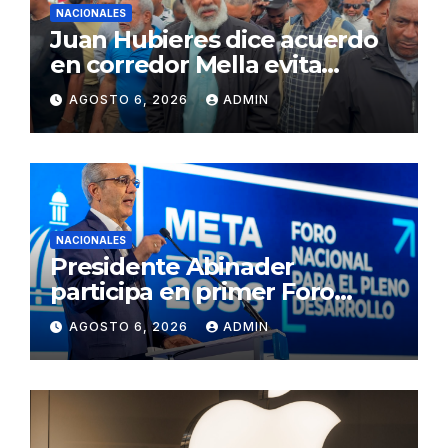
NACIONALES
Juan Hubieres dice acuerdo
en corredor Mella evita
conflictos innecesarios
AGOSTO 6, 2026
ADMIN
NACIONALES
Presidente Abinader
participa en primer Foro
Meta RD 2036 con miras a
AGOSTO 6, 2026
ADMIN
impulsar el crecimiento
económico, fortalecer las
instituciones y elevar la
productividad