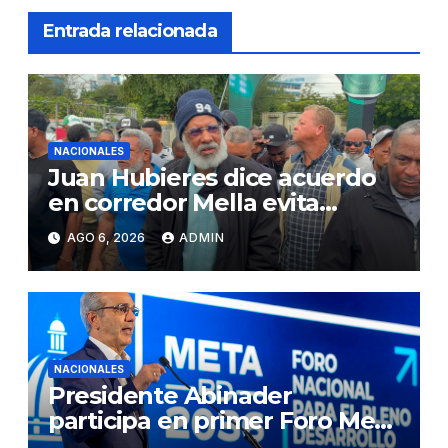
Entrada relacionada
NACIONALES
Juan Hubieres dice acuerdo
en corredor Mella evita
conflictos innecesarios
AGO 6, 2026
ADMIN
NACIONALES
Presidente Abinader
participa en primer Foro Meta
RD 2036 con miras a impulsar