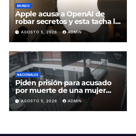
MUNDO
Apple acusa a OpenAI de
robar secretos y esta tacha la
demanda de «agresiva y
AGOSTO 5, 2026
ADMIN
personal»
NACIONALES
Piden prisión para acusado
por muerte de una mujer
durante intento de robo en
AGOSTO 5, 2026
ADMIN
plaza comercial en Piantini