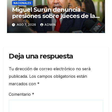
NACIONALES
Miguel Surún denuncia
presiones sobre jueces de la
Suprema Corte de Justicia
AGO 7, 2026
ADMIN
Deja una respuesta
Tu dirección de correo electrónico no será
publicada.
Los campos obligatorios están
marcados con
*
Comentario
*