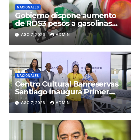
NACIONALES
Gobierno dispone aumento
de RD$3 pesos a gasolinas
premium y regular
AGO 7, 2026
ADMIN
NACIONALES
Centro Cultural Banreservas
Santiago inaugura Primer
Congreso de Artesanos de
AGO 7, 2026
ADMIN
Santiago