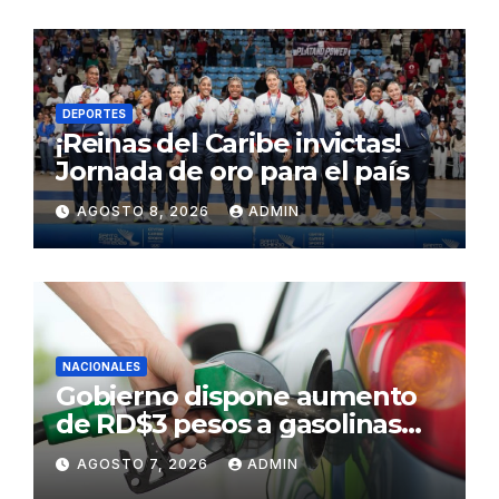
DEPORTES
¡Reinas del Caribe invictas!
Jornada de oro para el país
AGOSTO 8, 2026
ADMIN
NACIONALES
Gobierno dispone aumento
de RD$3 pesos a gasolinas
premium y regular
AGOSTO 7, 2026
ADMIN