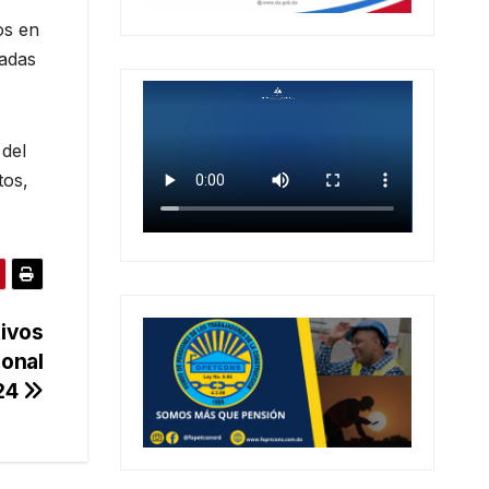
os en
ladas
 del
tos,
tivos
ional
24