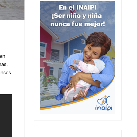
 en
nas,
enses