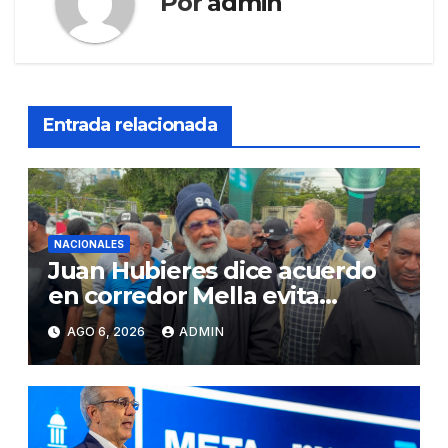
Por
admin
Entrada relacionada
NACIONALES
Juan Hubieres dice acuerdo
en corredor Mella evita
conflictos innecesarios
AGO 6, 2026
ADMIN