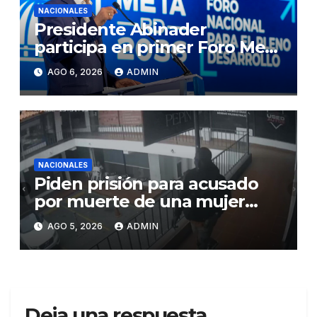
NACIONALES
Presidente Abinader
participa en primer Foro Meta
RD 2036 con miras a impulsar
AGO 6, 2026
ADMIN
el crecimiento económico,
fortalecer las instituciones y
elevar la productividad
NACIONALES
Piden prisión para acusado
por muerte de una mujer
durante intento de robo en
AGO 5, 2026
ADMIN
plaza comercial en Piantini
Deja una respuesta