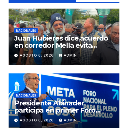
NACIONALES
Juan Hubieres dice acuerdo
en corredor Mella evita
conflictos innecesarios
AGOSTO 6, 2026
ADMIN
NACIONALES
Presidente Abinader
participa en primer Foro
Meta RD 2036 con miras a
AGOSTO 6, 2026
ADMIN
impulsar el crecimiento