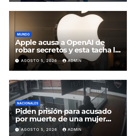
económico, fortalecer las
instituciones y elevar la
productividad
MUNDO
Apple acusa a OpenAI de
robar secretos y esta tacha la
demanda de «agresiva y
AGOSTO 5, 2026
ADMIN
personal»
NACIONALES
Piden prisión para acusado
por muerte de una mujer
durante intento de robo en
AGOSTO 5, 2026
ADMIN
plaza comercial en Piantini