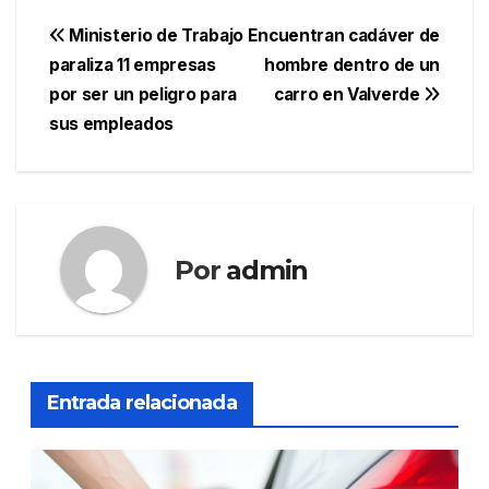
Navegación
Ministerio de Trabajo
Encuentran cadáver de
paraliza 11 empresas
hombre dentro de un
de
por ser un peligro para
carro en Valverde
entradas
sus empleados
Por
admin
Entrada relacionada