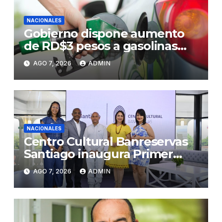
NACIONALES
Gobierno dispone aumento
de RD$3 pesos a gasolinas
premium y regular
AGO 7, 2026
ADMIN
NACIONALES
Centro Cultural Banreservas
Santiago inaugura Primer
Congreso de Artesanos de
AGO 7, 2026
ADMIN
Santiago