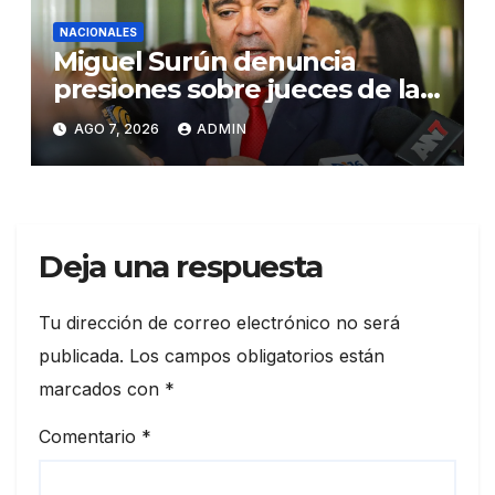
NACIONALES
Miguel Surún denuncia
presiones sobre jueces de la
Suprema Corte de Justicia
AGO 7, 2026
ADMIN
Deja una respuesta
Tu dirección de correo electrónico no será
publicada.
Los campos obligatorios están
marcados con
*
Comentario
*