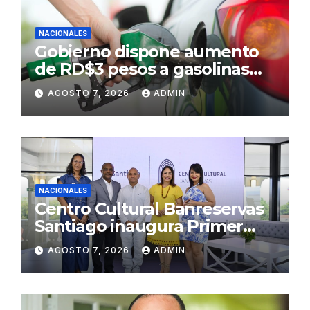
NACIONALES
Gobierno dispone aumento
de RD$3 pesos a gasolinas
premium y regular
AGOSTO 7, 2026
ADMIN
NACIONALES
Centro Cultural Banreservas
Santiago inaugura Primer
Congreso de Artesanos de
AGOSTO 7, 2026
ADMIN
Santiago