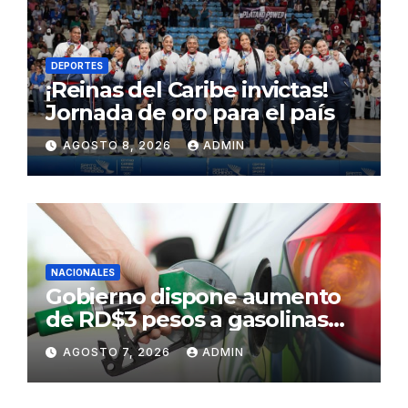
DEPORTES
¡Reinas del Caribe invictas!
Jornada de oro para el país
AGOSTO 8, 2026
ADMIN
NACIONALES
Gobierno dispone aumento
de RD$3 pesos a gasolinas
premium y regular
AGOSTO 7, 2026
ADMIN