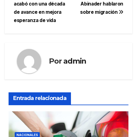
acabó con una década
Abinader hablaron
de
de avance en mejora
sobre migración
entradas
esperanza de vida
Por
admin
Entrada relacionada
NACIONALES