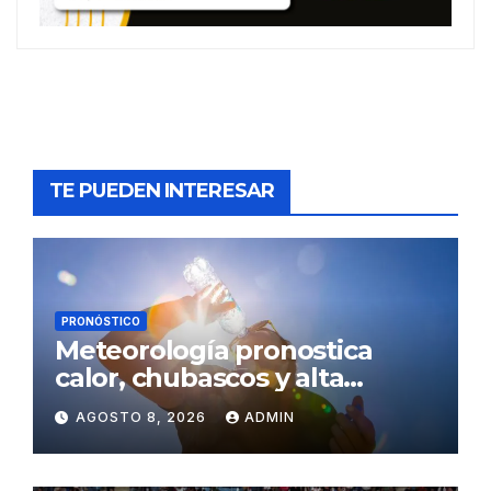
TE PUEDEN INTERESAR
PRONÓSTICO
Meteorología pronostica
calor, chubascos y alta
concentración de polvo del
AGOSTO 8, 2026
ADMIN
Sahara para este sábado