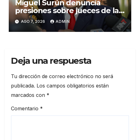
Miguel Surún denuncia
presiones sobre jueces de la
Suprema Corte de Justicia
AGO 7, 2026
ADMIN
Deja una respuesta
Tu dirección de correo electrónico no será
publicada.
Los campos obligatorios están
marcados con
*
Comentario
*