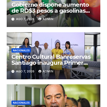
Gobierno dispone aumento
de RD$3 pesos a gasolinas
premium y regular
AGO 7, 2026
ADMIN
NACIONALES
Centro Cultural Banreservas
Santiago inaugura Primer
Congreso de Artesanos de
AGO 7, 2026
ADMIN
Santiago
NACIONALES