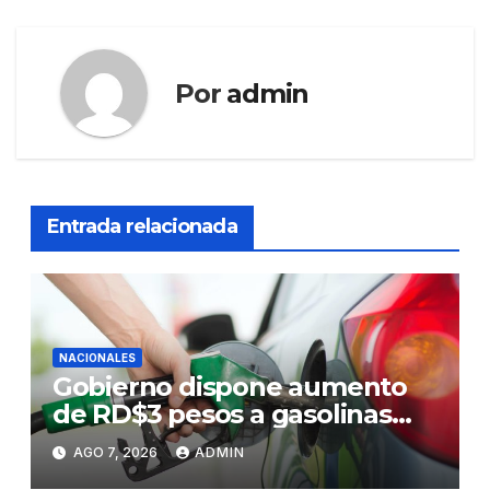
Por
admin
Entrada relacionada
NACIONALES
Gobierno dispone aumento
de RD$3 pesos a gasolinas
premium y regular
AGO 7, 2026
ADMIN