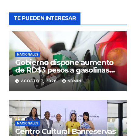
TE PUEDEN INTERESAR
NACIONALES
Gobierno dispone aumento
de RD$3 pesos a gasolinas
premium y regular
AGOSTO 7, 2026
ADMIN
NACIONALES
Centro Cultural Banreservas