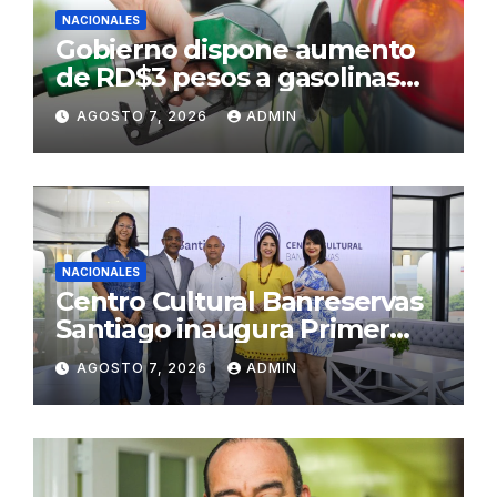
NACIONALES
Gobierno dispone aumento
de RD$3 pesos a gasolinas
premium y regular
AGOSTO 7, 2026
ADMIN
NACIONALES
Centro Cultural Banreservas
Santiago inaugura Primer
Congreso de Artesanos de
AGOSTO 7, 2026
ADMIN
Santiago