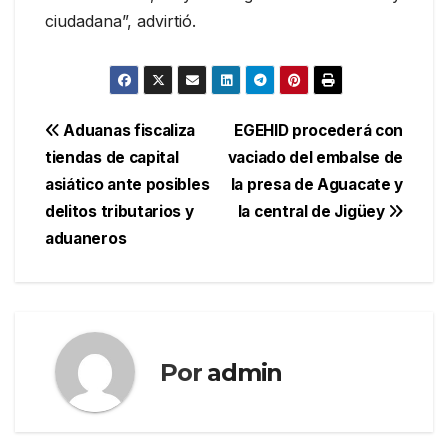
ciudadana”, advirtió.
Navegación
Aduanas fiscaliza
EGEHID procederá con
tiendas de capital
vaciado del embalse de
de
asiático ante posibles
la presa de Aguacate y
entradas
delitos tributarios y
la central de Jigüey
aduaneros
Por
admin