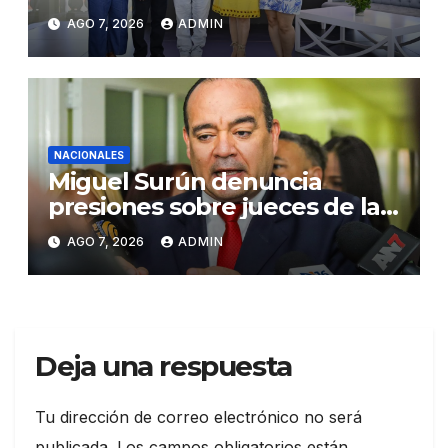
Congreso de Artesanos de
AGO 7, 2026
ADMIN
Santiago
NACIONALES
Miguel Surún denuncia
presiones sobre jueces de la
Suprema Corte de Justicia
AGO 7, 2026
ADMIN
Deja una respuesta
Tu dirección de correo electrónico no será
publicada.
Los campos obligatorios están