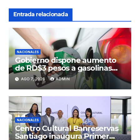
Entrada relacionada
NACIONALES
Gobierno dispone aumento
de RD$3 pesos a gasolinas
premium y regular
AGO 7, 2026
ADMIN
NACIONALES
Centro Cultural Banreservas
Santiago inaugura Primer