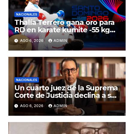
NACIONALES
Thalía Terrero gana oro para
RD en karate kumite -55 kg
en Santo Domingo 2026
AGO 6, 2026
ADMIN
NACIONALES
Un cuarto juez de la Suprema
Corte de Justicia declina a ser
evaluado por el CNM
AGO 6, 2026
ADMIN