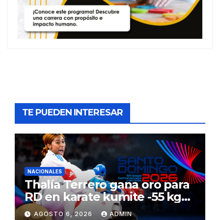
TE PUEDEN INTERESAR
NACIONALES
Thalía Terrero gana oro para
RD en karate kumite -55 kg
en Santo Domingo 2026
AGOSTO 6, 2026
ADMIN