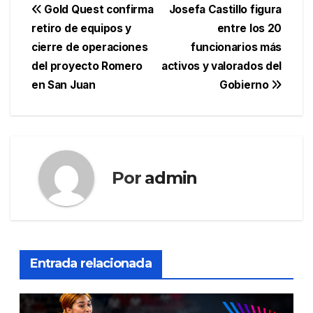
Navegación
Gold Quest confirma
Josefa Castillo figura
retiro de equipos y
entre los 20
de
cierre de operaciones
funcionarios más
entradas
del proyecto Romero
activos y valorados del
en San Juan
Gobierno
Por
admin
Entrada relacionada