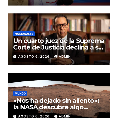
NACIONALES
Un cuarto juez de la Suprema
Corte de Justicia declina a ser
evaluado por el CNM
AGOSTO 6, 2026
ADMIN
MUNDO
«Nos ha dejado sin aliento»:
la NASA descubre algo
insólito en Marte
AGOSTO 6, 2026
ADMIN