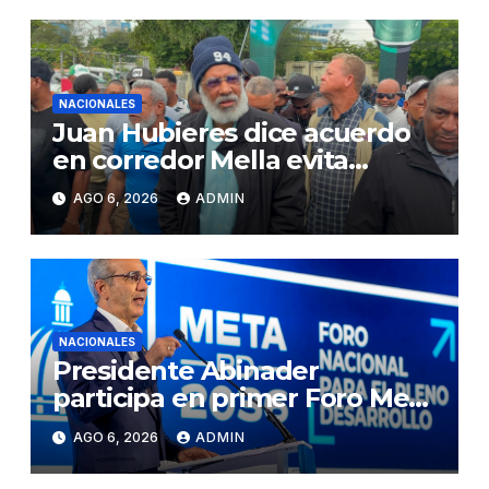
NACIONALES
Juan Hubieres dice acuerdo
en corredor Mella evita
conflictos innecesarios
AGO 6, 2026
ADMIN
NACIONALES
Presidente Abinader
participa en primer Foro Meta
RD 2036 con miras a impulsar
AGO 6, 2026
ADMIN
el crecimiento económico,
fortalecer las instituciones y