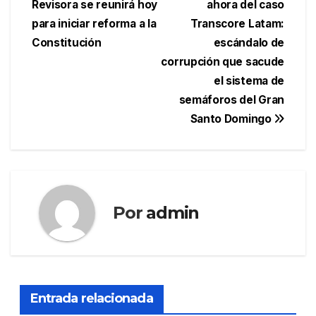
Revisora se reunirá hoy
ahora del caso
de
para iniciar reforma a la
Transcore Latam:
entradas
Constitución
escándalo de
corrupción que sacude
el sistema de
semáforos del Gran
Santo Domingo
Por
admin
Entrada relacionada