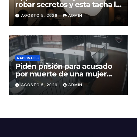
robar secretos y esta tacha la
demanda de «agresiva y
AGOSTO 5, 2026
ADMIN
personal»
NACIONALES
Piden prisión para acusado
por muerte de una mujer
durante intento de robo en
AGOSTO 5, 2026
ADMIN
plaza comercial en Piantini