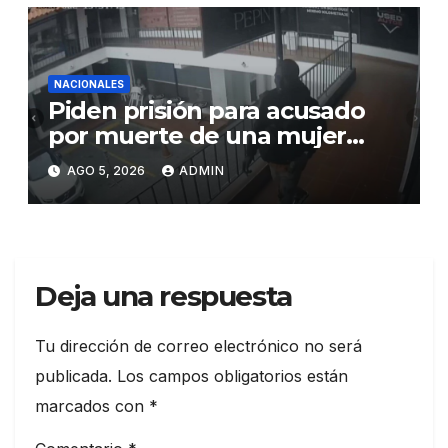
elevar la productividad
NACIONALES
Piden prisión para acusado
por muerte de una mujer
durante intento de robo en
AGO 5, 2026
ADMIN
plaza comercial en Piantini
Deja una respuesta
Tu dirección de correo electrónico no será
publicada.
Los campos obligatorios están
marcados con
*