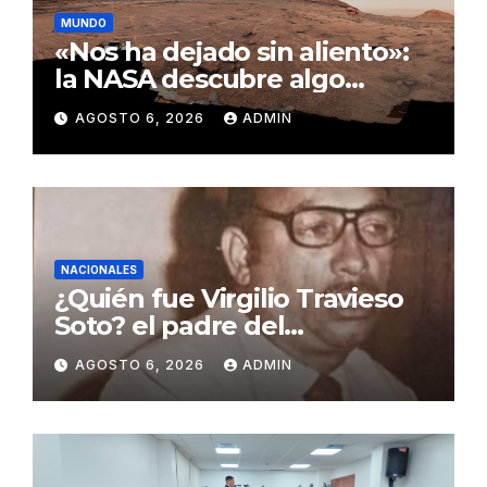
MUNDO
«Nos ha dejado sin aliento»:
la NASA descubre algo
insólito en Marte
AGOSTO 6, 2026
ADMIN
NACIONALES
¿Quién fue Virgilio Travieso
Soto? el padre del
baloncesto dominicano
AGOSTO 6, 2026
ADMIN