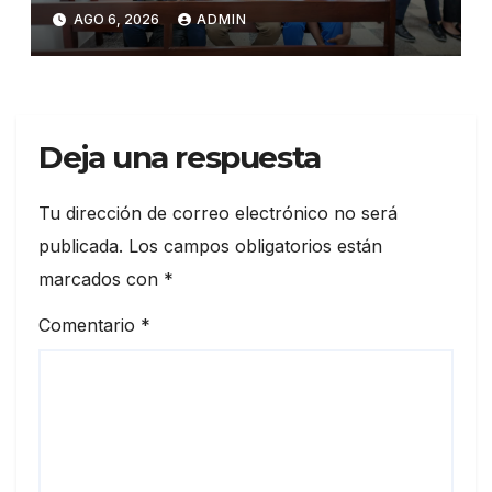
y tres meses de prisión
AGO 6, 2026
ADMIN
preventiva
Deja una respuesta
Tu dirección de correo electrónico no será
publicada.
Los campos obligatorios están
marcados con
*
Comentario
*