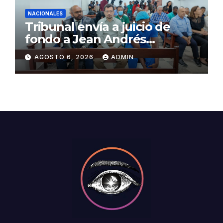
NACIONALES
Tribunal envía a juicio de
fondo a Jean Andrés
Pumarol y tres meses de
AGOSTO 6, 2026
ADMIN
prisión preventiva