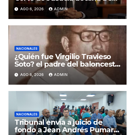
evaluado por el CNM
AGO 6, 2026
ADMIN
NACIONALES
¿Quién fue Virgilio Travieso
Soto? el padre del baloncesto
dominicano
AGO 6, 2026
ADMIN
NACIONALES
Tribunal envía a juicio de
fondo a Jean Andrés Pumarol