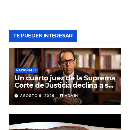
TE PUEDEN INTERESAR
NACIONALES
Un cuarto juez de la Suprema
Corte de Justicia declina a ser
evaluado por el CNM
AGOSTO 6, 2026
ADMIN