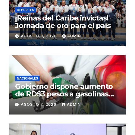
DEPORTES
¡Reinas del Caribe invictas!
Jornada de oro para el país
AGOSTO 8, 2026
ADMIN
NACIONALES
Gobierno dispone aumento
de RD$3 pesos a gasolinas
premium y regular
AGOSTO 7, 2026
ADMIN