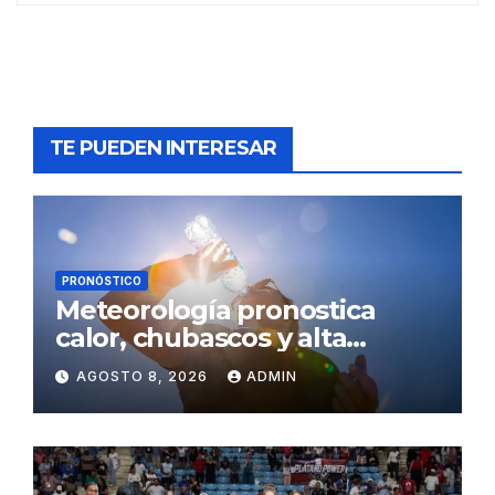
TE PUEDEN INTERESAR
PRONÓSTICO
Meteorología pronostica
calor, chubascos y alta
concentración de polvo del
AGOSTO 8, 2026
ADMIN
Sahara para este sábado